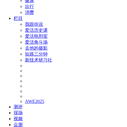
健康
出行
消费
栏目
我跟你说
爱活历史课
爱活电刑室
爱活角斗场
去他的摄影
短路三分钟
新技术研习社
AWE2025
测评
现场
视频
众测