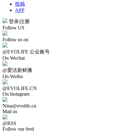
投稿
APP
登录
|
注册
Follow US
Follow us on
@EVOLIFE 公众账号
On Wechat
@爱活新鲜播
On Weibo
@EVOLIFE.CN
On Instagram
Nina@evolife.cn
Mail us
@RSS
Follow our feed