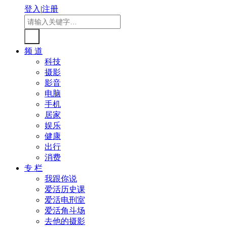
登入
|
注册
频 道
科技
摄影
影音
电脑
手机
居家
娱乐
健康
出行
消费
专 栏
我跟你说
爱活历史课
爱活电刑室
爱活角斗场
去他的摄影