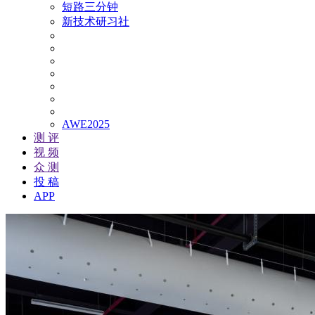
短路三分钟
新技术研习社
AWE2025
测 评
视 频
众 测
投 稿
APP