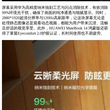
屏幕采用华为高精度纳米蚀刻工艺与闪点消除技术，有效消除
99%环境光干扰，确保了画面的纯净通透与细腻显示。同时，
2880*1920超清分辨率与120Hz高刷新率，让这块屏幕无论是
处理静态图像还是观看动态视频，都能为用户带来沉浸、流畅
且舒适的视觉享受。此外，HUAWEI MateBook 14 鸿蒙版还获
得了莱茵Eyecomfort 2.0护眼认证，长时间使用也不易疲劳。