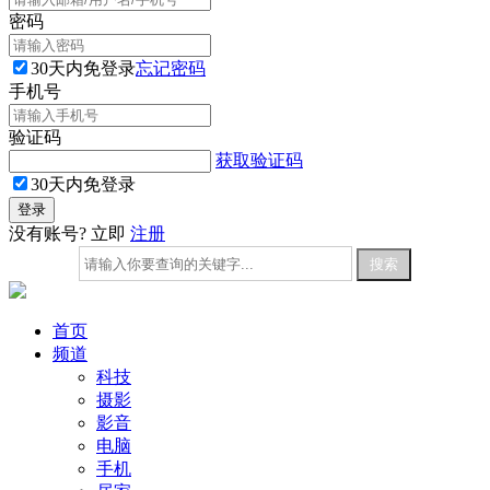
密码
30天内免登录
忘记密码
手机号
验证码
获取验证码
30天内免登录
没有账号? 立即
注册
首页
频道
科技
摄影
影音
电脑
手机