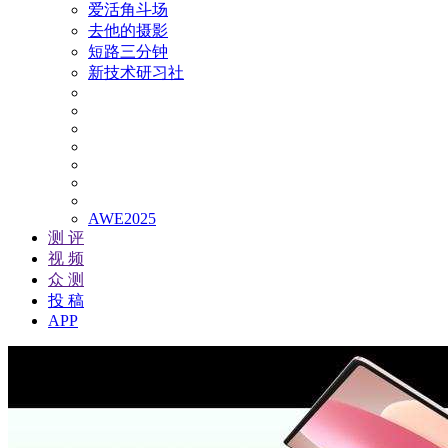
爱活角斗场
去他的摄影
短路三分钟
新技术研习社
AWE2025
测 评
视 频
众 测
投 稿
APP