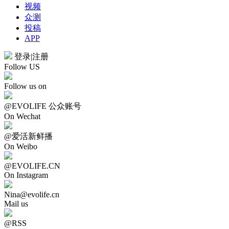
视频
众测
投稿
APP
登录
|
注册
Follow US
Follow us on
@EVOLIFE 公众账号
On Wechat
@爱活新鲜播
On Weibo
@EVOLIFE.CN
On Instagram
Nina@evolife.cn
Mail us
@RSS