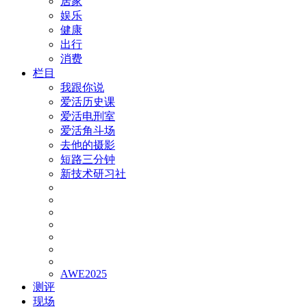
居家
娱乐
健康
出行
消费
栏目
我跟你说
爱活历史课
爱活电刑室
爱活角斗场
去他的摄影
短路三分钟
新技术研习社
AWE2025
测评
现场