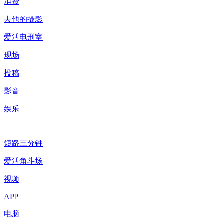
消费
去他的摄影
爱活电刑室
现场
投稿
影音
娱乐
短路三分钟
爱活角斗场
视频
APP
电脑