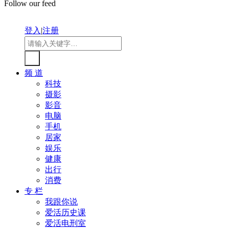
Follow our feed
登入
|
注册
频 道
科技
摄影
影音
电脑
手机
居家
娱乐
健康
出行
消费
专 栏
我跟你说
爱活历史课
爱活电刑室