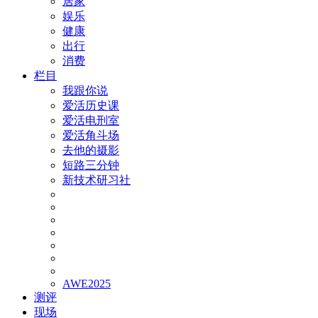
居家
娱乐
健康
出行
消费
栏目
我跟你说
爱活历史课
爱活电刑室
爱活角斗场
去他的摄影
短路三分钟
新技术研习社
AWE2025
测评
现场