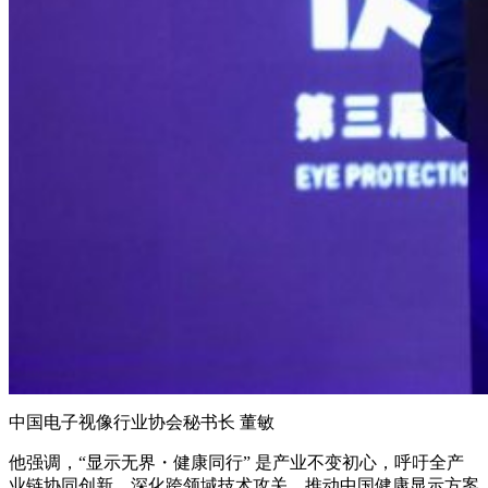
中国电子视像行业协会秘书长 董敏
他强调，“显示无界・健康同行” 是产业不变初心，呼吁全产
业链协同创新，深化跨领域技术攻关，推动中国健康显示方案