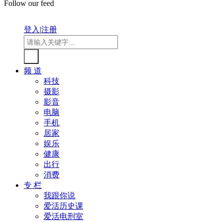
Follow our feed
登入
|
注册
频 道
科技
摄影
影音
电脑
手机
居家
娱乐
健康
出行
消费
专 栏
我跟你说
爱活历史课
爱活电刑室