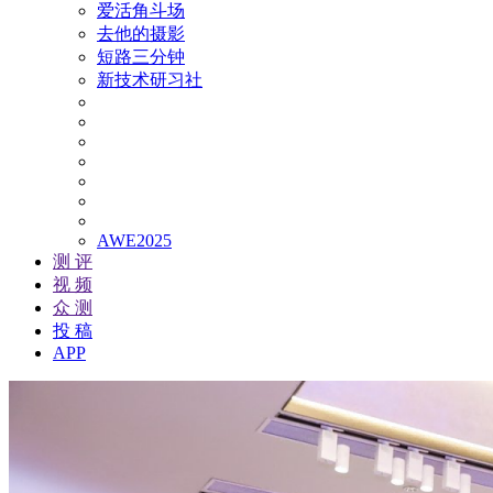
爱活角斗场
去他的摄影
短路三分钟
新技术研习社
AWE2025
测 评
视 频
众 测
投 稿
APP