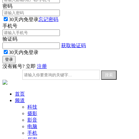
密码
30天内免登录
忘记密码
手机号
验证码
获取验证码
30天内免登录
没有账号? 立即
注册
首页
频道
科技
摄影
影音
电脑
手机