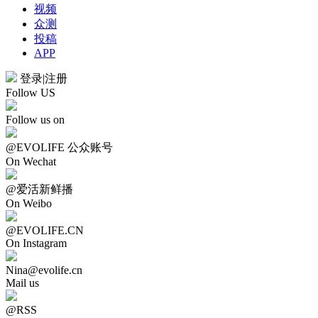
视频
众测
投稿
APP
登录
|
注册
Follow US
Follow us on
@EVOLIFE 公众账号
On Wechat
@爱活新鲜播
On Weibo
@EVOLIFE.CN
On Instagram
Nina@evolife.cn
Mail us
@RSS