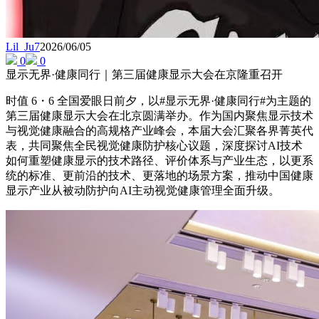
Lil_Ju7
2026/06/05
0
0
显示无界·健康同行｜第三届健康显示大会在京隆重召开
时值 6・6 全国爱眼日前夕，以#显示无界·健康同行#为主题的
第三届健康显示大会在北京圆满举办。作为国内聚焦显示技术
与视觉健康融合的高规格产业峰会，本届大会汇聚各界菁英代
表，共同聚焦全民视觉健康防护核心议题，深度探讨AI技术
如何重塑健康显示的技术路径、评价体系与产业生态，以更系
统的标准、更前沿的技术、更落地的场景方案，推动中国健康
显示产业从被动防护向AI主动视觉健康管理全面升级。