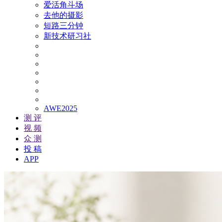
爱活角斗场
去他的摄影
短路三分钟
新技术研习社
AWE2025
测 评
视 频
众 测
投 稿
APP