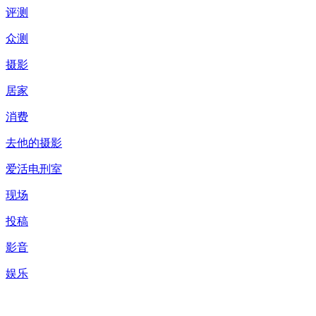
评测
众测
摄影
居家
消费
去他的摄影
爱活电刑室
现场
投稿
影音
娱乐