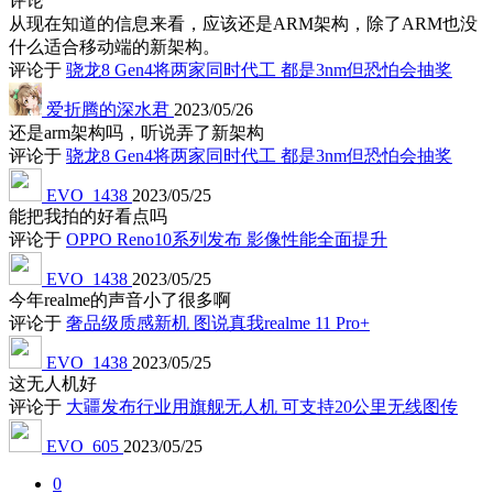
评论
从现在知道的信息来看，应该还是ARM架构，除了ARM也没
什么适合移动端的新架构。
评论于
骁龙8 Gen4将两家同时代工 都是3nm但恐怕会抽奖
爱折腾的深水君
2023/05/26
还是arm架构吗，听说弄了新架构
评论于
骁龙8 Gen4将两家同时代工 都是3nm但恐怕会抽奖
EVO_1438
2023/05/25
能把我拍的好看点吗
评论于
OPPO Reno10系列发布 影像性能全面提升
EVO_1438
2023/05/25
今年realme的声音小了很多啊
评论于
奢品级质感新机 图说真我realme 11 Pro+
EVO_1438
2023/05/25
这无人机好
评论于
大疆发布行业用旗舰无人机 可支持20公里无线图传
EVO_605
2023/05/25
0