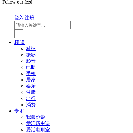
Follow our feed
登入
|
注册
频 道
科技
摄影
影音
电脑
手机
居家
娱乐
健康
出行
消费
专 栏
我跟你说
爱活历史课
爱活电刑室