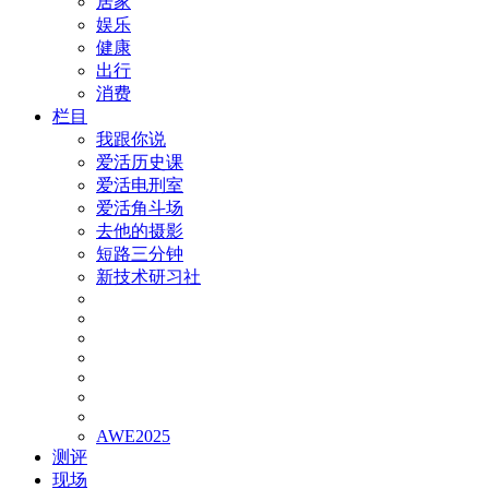
居家
娱乐
健康
出行
消费
栏目
我跟你说
爱活历史课
爱活电刑室
爱活角斗场
去他的摄影
短路三分钟
新技术研习社
AWE2025
测评
现场