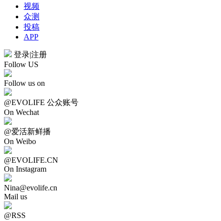
视频
众测
投稿
APP
登录
|
注册
Follow US
Follow us on
@EVOLIFE 公众账号
On Wechat
@爱活新鲜播
On Weibo
@EVOLIFE.CN
On Instagram
Nina@evolife.cn
Mail us
@RSS