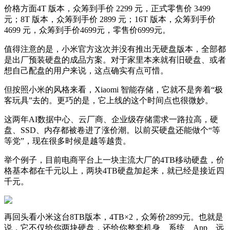
价格方面4T 版本，众筹到手价 2299 元，正式零售价 3499
元；8T 版本，众筹到手价 2899 元；16T 版本，众筹到手价
4699 元，众筹到手价4699元，零售价6999元。
值得注意的是，小米官方这次并没有推出无硬盘版本，全部都
是出厂预装硬盘的成品方案。对于家里本来就有旧硬盘、或者
想自己配盘的用户来说，这点确实有点可惜。
但按照小米的风格来看，Xiaomi 智能存储，它就不是奔着“极
客玩具”去的。更巧的是，它上线的这个时间点也很微妙。
这两年AI数据中心、云厂商、企业级存储需求一路拉高，硬
盘、SSD、内存都被卷进了涨价潮。以前买硬盘还能做个“等
等党”，现在很多时候是越等越贵。
举个例子，目前电商平台上一块主流大厂的4TB移动硬盘，价
格基本都在千元以上，两块4TB硬盘加起来，就已经是接近四
千元。
再回头看小米这台8TB版本，4TB×2，众筹价2899元。也就是
说，它不仅给你两块硬盘，还给你整套机身、系统、App、远