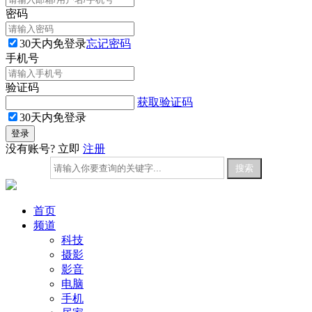
密码
30天内免登录
忘记密码
手机号
验证码
获取验证码
30天内免登录
没有账号? 立即
注册
首页
频道
科技
摄影
影音
电脑
手机