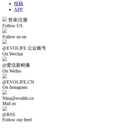
投稿
APP
登录
|
注册
Follow US
Follow us on
@EVOLIFE 公众账号
On Wechat
@爱活新鲜播
On Weibo
@EVOLIFE.CN
On Instagram
Nina@evolife.cn
Mail us
@RSS
Follow our feed