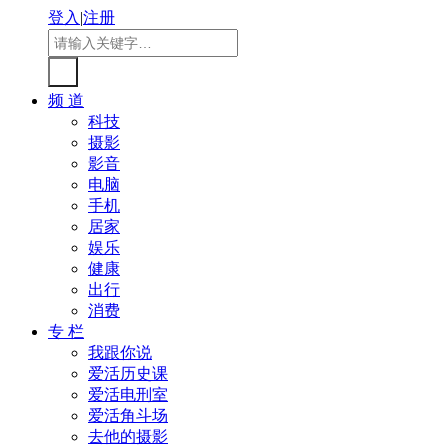
登入
|
注册
频 道
科技
摄影
影音
电脑
手机
居家
娱乐
健康
出行
消费
专 栏
我跟你说
爱活历史课
爱活电刑室
爱活角斗场
去他的摄影