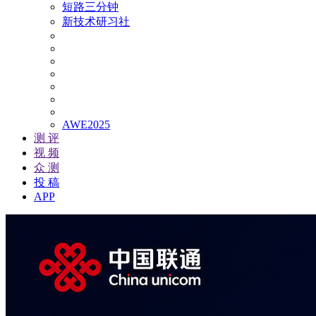
短路三分钟
新技术研习社
AWE2025
测 评
视 频
众 测
投 稿
APP