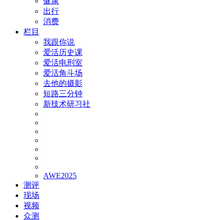
健康
出行
消费
栏目
我跟你说
爱活历史课
爱活电刑室
爱活角斗场
去他的摄影
短路三分钟
新技术研习社
AWE2025
测评
现场
视频
众测