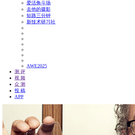
爱活角斗场
去他的摄影
短路三分钟
新技术研习社
AWE2025
测 评
视 频
众 测
投 稿
APP