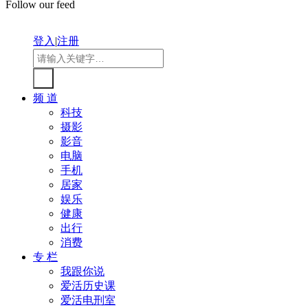
Follow our feed
登入
|
注册
频 道
科技
摄影
影音
电脑
手机
居家
娱乐
健康
出行
消费
专 栏
我跟你说
爱活历史课
爱活电刑室