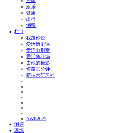
居家
娱乐
健康
出行
消费
栏目
我跟你说
爱活历史课
爱活电刑室
爱活角斗场
去他的摄影
短路三分钟
新技术研习社
AWE2025
测评
现场