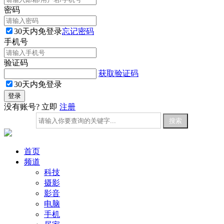
密码
30天内免登录
忘记密码
手机号
验证码
获取验证码
30天内免登录
没有账号? 立即
注册
首页
频道
科技
摄影
影音
电脑
手机