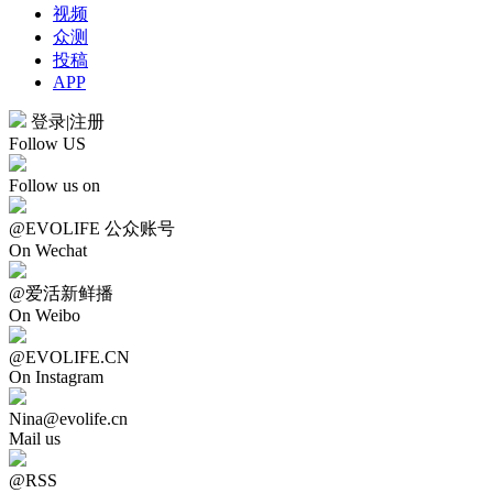
视频
众测
投稿
APP
登录
|
注册
Follow US
Follow us on
@EVOLIFE 公众账号
On Wechat
@爱活新鲜播
On Weibo
@EVOLIFE.CN
On Instagram
Nina@evolife.cn
Mail us
@RSS