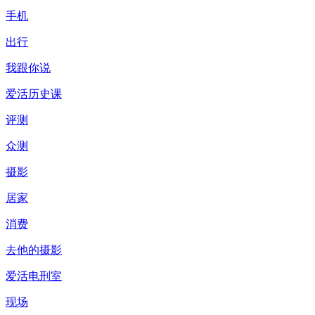
手机
出行
我跟你说
爱活历史课
评测
众测
摄影
居家
消费
去他的摄影
爱活电刑室
现场