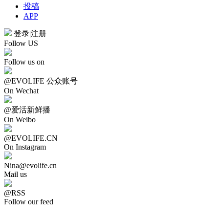
投稿
APP
登录
|
注册
Follow US
Follow us on
@EVOLIFE 公众账号
On Wechat
@爱活新鲜播
On Weibo
@EVOLIFE.CN
On Instagram
Nina@evolife.cn
Mail us
@RSS
Follow our feed