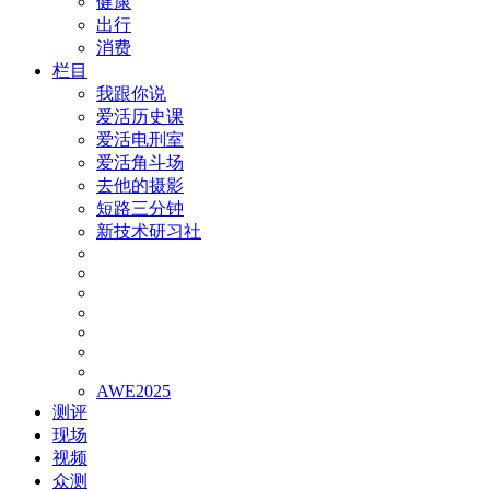
健康
出行
消费
栏目
我跟你说
爱活历史课
爱活电刑室
爱活角斗场
去他的摄影
短路三分钟
新技术研习社
AWE2025
测评
现场
视频
众测