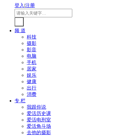
登入
|
注册
频 道
科技
摄影
影音
电脑
手机
居家
娱乐
健康
出行
消费
专 栏
我跟你说
爱活历史课
爱活电刑室
爱活角斗场
去他的摄影