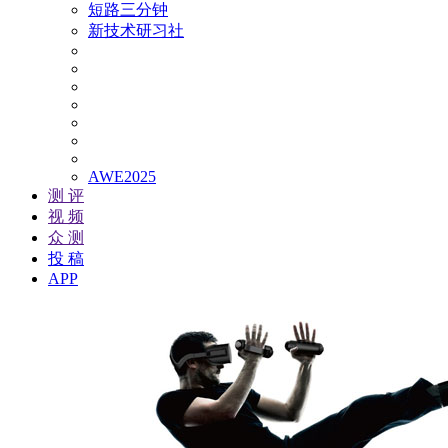
短路三分钟
新技术研习社
AWE2025
测 评
视 频
众 测
投 稿
APP