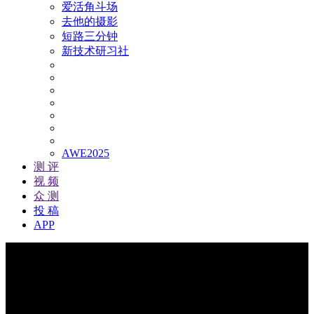
爱活角斗场
去他的摄影
短路三分钟
新技术研习社
AWE2025
测 评
视 频
众 测
投 稿
APP