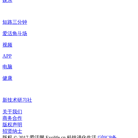
娱乐
短路三分钟
爱活角斗场
视频
APP
电脑
健康
新技术研习社
关于我们
商务合作
版权声明
招贤纳士
版权 © 2017 爱活网 Evolife.cn 科技进化生活
[沪ICP备