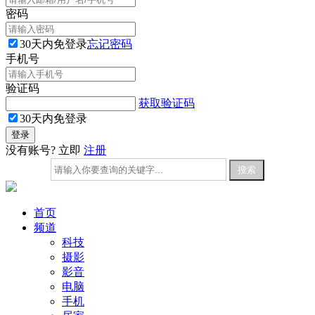
密码
30天内免登录
忘记密码
手机号
验证码
获取验证码
30天内免登录
没有账号? 立即
注册
首页
频道
科技
摄影
影音
电脑
手机