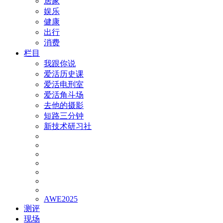
居家
娱乐
健康
出行
消费
栏目
我跟你说
爱活历史课
爱活电刑室
爱活角斗场
去他的摄影
短路三分钟
新技术研习社
AWE2025
测评
现场