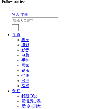
Follow our feed
登入
|
注册
频 道
科技
摄影
影音
电脑
手机
居家
娱乐
健康
出行
消费
专 栏
我跟你说
爱活历史课
爱活电刑室