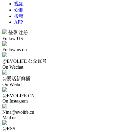
视频
众测
投稿
APP
登录
|
注册
Follow US
Follow us on
@EVOLIFE 公众账号
On Wechat
@爱活新鲜播
On Weibo
@EVOLIFE.CN
On Instagram
Nina@evolife.cn
Mail us
@RSS