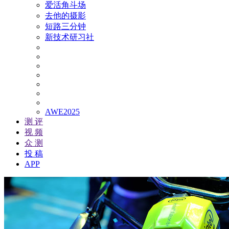
爱活角斗场
去他的摄影
短路三分钟
新技术研习社
AWE2025
测 评
视 频
众 测
投 稿
APP