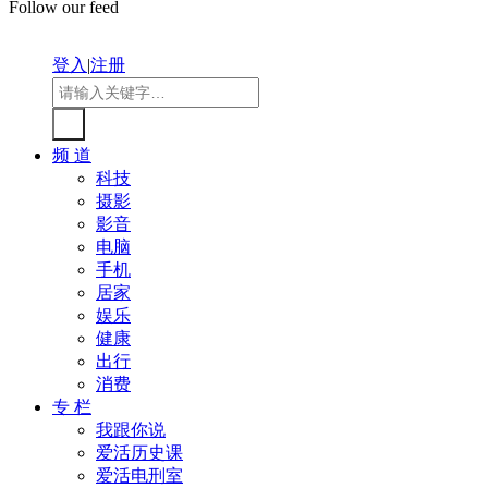
Follow our feed
登入
|
注册
频 道
科技
摄影
影音
电脑
手机
居家
娱乐
健康
出行
消费
专 栏
我跟你说
爱活历史课
爱活电刑室