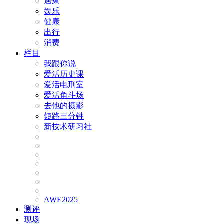
居家
娱乐
健康
出行
消费
栏目
我跟你说
爱活历史课
爱活电刑室
爱活角斗场
去他的摄影
短路三分钟
新技术研习社
AWE2025
测评
现场