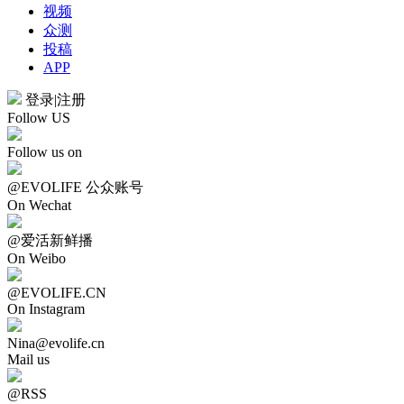
视频
众测
投稿
APP
登录
|
注册
Follow US
Follow us on
@EVOLIFE 公众账号
On Wechat
@爱活新鲜播
On Weibo
@EVOLIFE.CN
On Instagram
Nina@evolife.cn
Mail us
@RSS