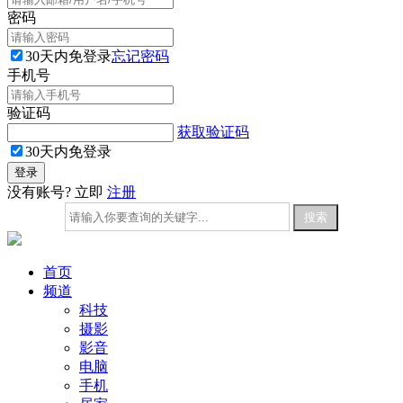
密码
30天内免登录
忘记密码
手机号
验证码
获取验证码
30天内免登录
没有账号? 立即
注册
首页
频道
科技
摄影
影音
电脑
手机