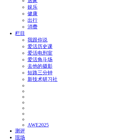
居家
娱乐
健康
出行
消费
栏目
我跟你说
爱活历史课
爱活电刑室
爱活角斗场
去他的摄影
短路三分钟
新技术研习社
AWE2025
测评
现场