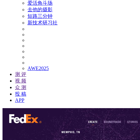
爱活角斗场
去他的摄影
短路三分钟
新技术研习社
AWE2025
测 评
视 频
众 测
投 稿
APP