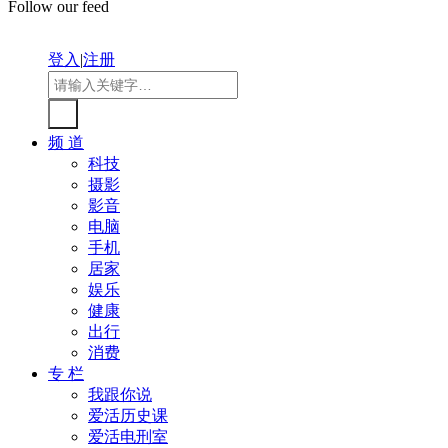
Follow our feed
登入
|
注册
频 道
科技
摄影
影音
电脑
手机
居家
娱乐
健康
出行
消费
专 栏
我跟你说
爱活历史课
爱活电刑室