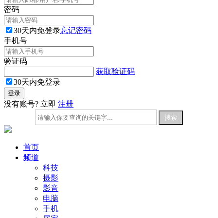
密码
30天内免登录
忘记密码
手机号
验证码
获取验证码
30天内免登录
没有账号? 立即
注册
首页
频道
科技
摄影
影音
电脑
手机