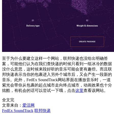
至于为什么要建立这样一个网站，联邦快递也没给出明确答
案，可能他们认为在我们查快递的时候只看到一组冰冷的数据
没什么意思，这时候来段好听的音乐可能会更有趣些。而且联
邦快递表示当你的包裹进入另外个城市后，又会产生一段新的
音乐。此外，FedEx SoundTrack网站界面在播放音乐时，一道
紫光会带你从包裹的起点城市走向终点城市，动画效果也十分
炫酷，有机会的话可以尝试一下哦，点击
这里
查看该网站。
全文完
文章来自：
爱活网
FedEx SoundTrack
联邦快递