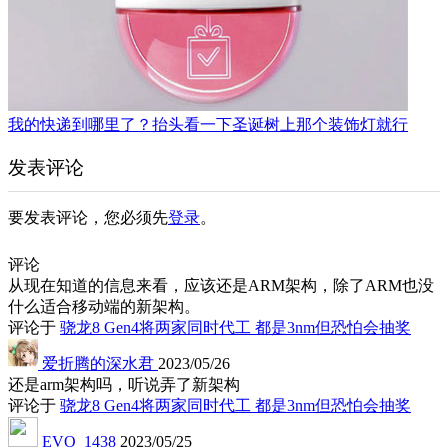
我的快递到哪里了？抬头看一下圣诞树上那个装饰灯就行
发表评论
要发表评论，您必须先
登录
。
评论
从现在知道的信息来看，应该还是ARM架构，除了ARM也没
什么适合移动端的新架构。
评论于
骁龙8 Gen4将两家同时代工 都是3nm但恐怕会抽奖
爱折腾的深水君
2023/05/26
还是arm架构吗，听说弄了新架构
评论于
骁龙8 Gen4将两家同时代工 都是3nm但恐怕会抽奖
EVO_1438
2023/05/25