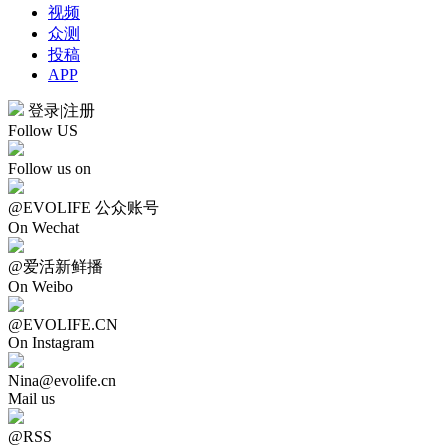
视频
众测
投稿
APP
登录
|
注册
Follow US
Follow us on
@EVOLIFE 公众账号
On Wechat
@爱活新鲜播
On Weibo
@EVOLIFE.CN
On Instagram
Nina@evolife.cn
Mail us
@RSS