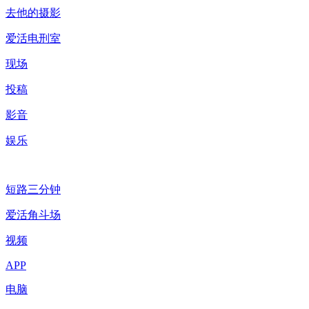
去他的摄影
爱活电刑室
现场
投稿
影音
娱乐
短路三分钟
爱活角斗场
视频
APP
电脑