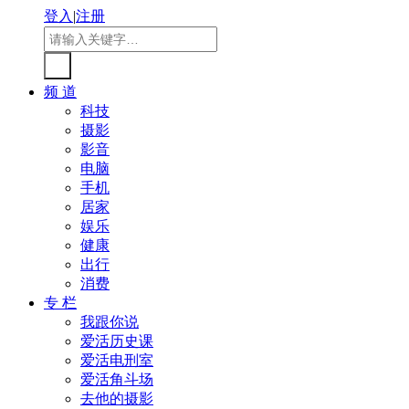
登入
|
注册
频 道
科技
摄影
影音
电脑
手机
居家
娱乐
健康
出行
消费
专 栏
我跟你说
爱活历史课
爱活电刑室
爱活角斗场
去他的摄影