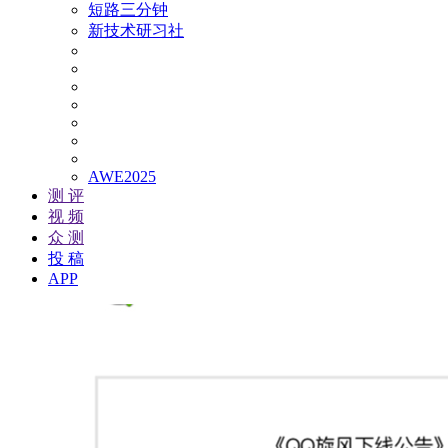
短路三分钟
新技术研习社
AWE2025
测 评
视 频
众 测
投 稿
APP