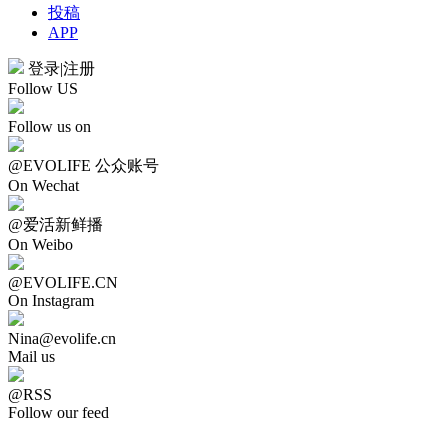
投稿
APP
登录
|
注册
Follow US
Follow us on
@EVOLIFE 公众账号
On Wechat
@爱活新鲜播
On Weibo
@EVOLIFE.CN
On Instagram
Nina@evolife.cn
Mail us
@RSS
Follow our feed