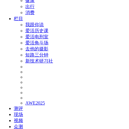
健康
出行
消费
栏目
我跟你说
爱活历史课
爱活电刑室
爱活角斗场
去他的摄影
短路三分钟
新技术研习社
AWE2025
测评
现场
视频
众测