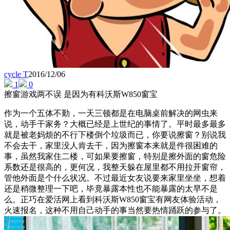
cycle T
2016/12/06
1
0
擦窗游戏两不误 是因为有科沃斯W850窗宝
作为一个五体不勤，一天三顿都是在电脑桌前解决的网虫来
说，动手干家务？大概已经是上世纪的事情了。平时最多最多
就是被老妈烦的不行下楼倒个垃圾而已，你要说擦窗？别说我
不会去干，家里没人肯去干，因为擦窗本来就是件很困难的
事，虽然我家住二楼，可如果要擦窗，特别是擦外面的窗危险
系数还是很高的，更何况，我整天躲在屋里都不用拉开窗帘，
管他外面是个什么状况。不过最近女友说要来家里坐坐，想着
还是稍微整理一下吧，毕竟暴露本性也不能暴露的太早不是
么。正巧在爱活网上看到科沃斯W850窗宝有网友体验活动，
火速报名，这种不用自己动手的事当然要热情踊跃的参与了。