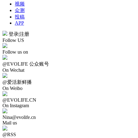
视频
众测
投稿
APP
登录
|
注册
Follow US
Follow us on
@EVOLIFE 公众账号
On Wechat
@爱活新鲜播
On Weibo
@EVOLIFE.CN
On Instagram
Nina@evolife.cn
Mail us
@RSS