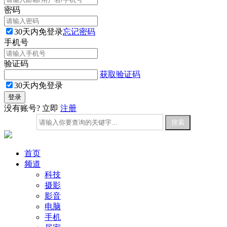
密码
30天内免登录
忘记密码
手机号
验证码
获取验证码
30天内免登录
没有账号? 立即
注册
首页
频道
科技
摄影
影音
电脑
手机