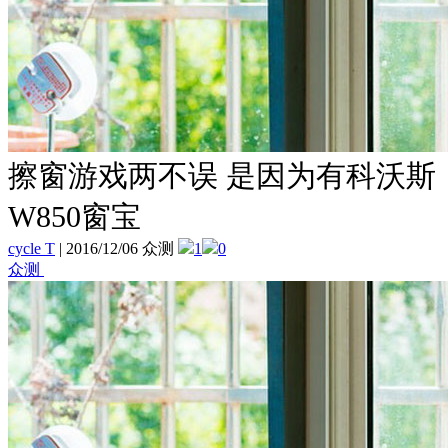
擦窗游戏两不误 是因为有科沃斯
W850窗宝
cycle T
|
2016/12/06 众测
1
0
众测