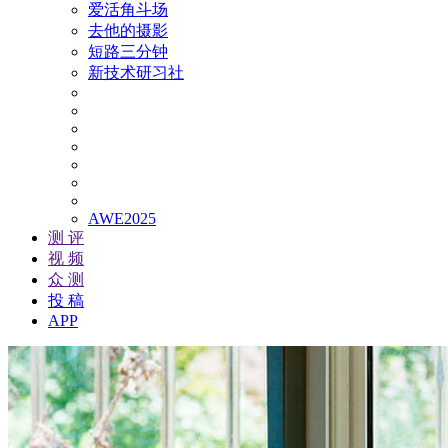
爱活角斗场
去他的摄影
短路三分钟
新技术研习社
AWE2025
测 评
视 频
众 测
投 稿
APP