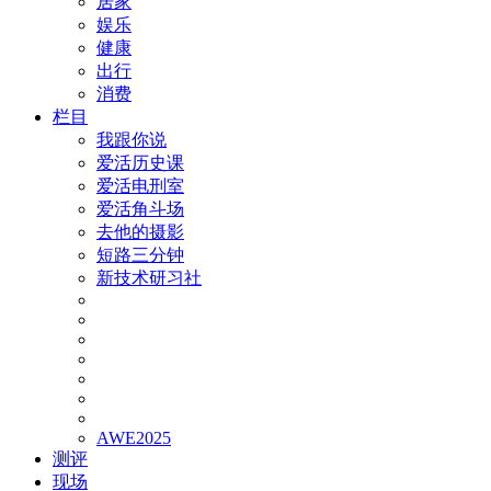
居家
娱乐
健康
出行
消费
栏目
我跟你说
爱活历史课
爱活电刑室
爱活角斗场
去他的摄影
短路三分钟
新技术研习社
AWE2025
测评
现场