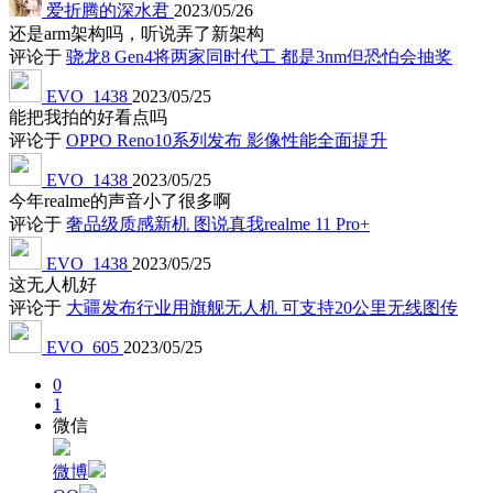
爱折腾的深水君
2023/05/26
还是arm架构吗，听说弄了新架构
评论于
骁龙8 Gen4将两家同时代工 都是3nm但恐怕会抽奖
EVO_1438
2023/05/25
能把我拍的好看点吗
评论于
OPPO Reno10系列发布 影像性能全面提升
EVO_1438
2023/05/25
今年realme的声音小了很多啊
评论于
奢品级质感新机 图说真我realme 11 Pro+
EVO_1438
2023/05/25
这无人机好
评论于
大疆发布行业用旗舰无人机 可支持20公里无线图传
EVO_605
2023/05/25
0
1
微信
微博