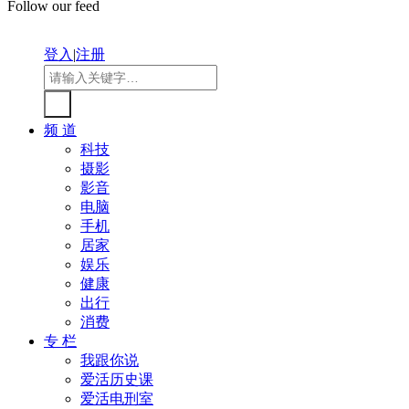
Follow our feed
登入
|
注册
频 道
科技
摄影
影音
电脑
手机
居家
娱乐
健康
出行
消费
专 栏
我跟你说
爱活历史课
爱活电刑室