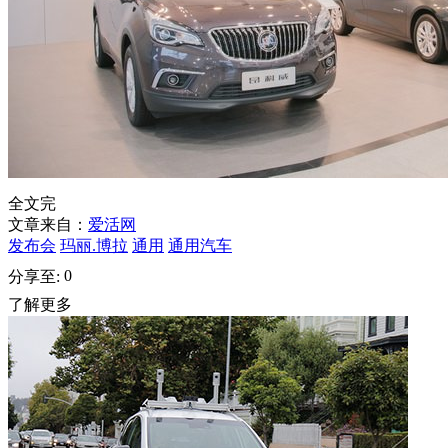
全文完
文章来自：
爱活网
发布会
玛丽.博拉
通用
通用汽车
0
分享至:
了解更多