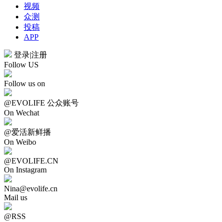
视频
众测
投稿
APP
登录
|
注册
Follow US
Follow us on
@EVOLIFE 公众账号
On Wechat
@爱活新鲜播
On Weibo
@EVOLIFE.CN
On Instagram
Nina@evolife.cn
Mail us
@RSS