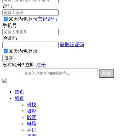
密码
30天内免登录
忘记密码
手机号
验证码
获取验证码
30天内免登录
没有账号? 立即
注册
首页
频道
科技
摄影
影音
电脑
手机