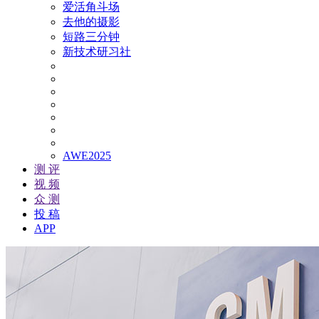
爱活角斗场
去他的摄影
短路三分钟
新技术研习社
AWE2025
测 评
视 频
众 测
投 稿
APP