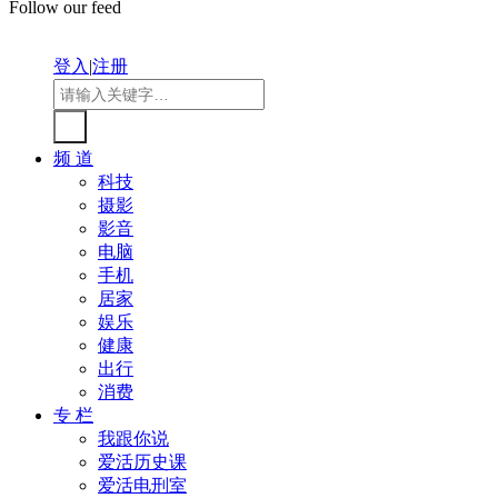
Follow our feed
登入
|
注册
频 道
科技
摄影
影音
电脑
手机
居家
娱乐
健康
出行
消费
专 栏
我跟你说
爱活历史课
爱活电刑室