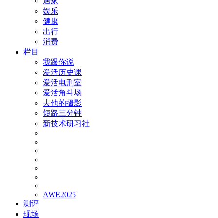
居家
娱乐
健康
出行
消费
栏目
我跟你说
爱活历史课
爱活电刑室
爱活角斗场
去他的摄影
短路三分钟
新技术研习社
AWE2025
测评
现场