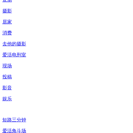
摄影
居家
消费
去他的摄影
爱活电刑室
现场
投稿
影音
娱乐
短路三分钟
爱活角斗场