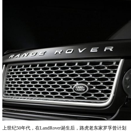
上世纪50年代，在LandRover诞生后，路虎老东家罗孚曾计划