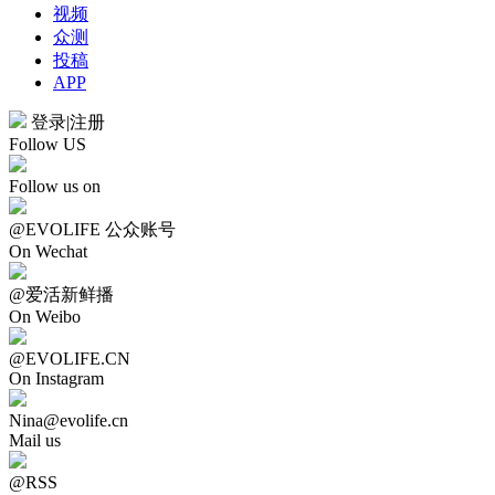
视频
众测
投稿
APP
登录
|
注册
Follow US
Follow us on
@EVOLIFE 公众账号
On Wechat
@爱活新鲜播
On Weibo
@EVOLIFE.CN
On Instagram
Nina@evolife.cn
Mail us
@RSS