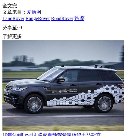
全文完
文章来自：
爱活网
LandRover
RangeRover
RoadRover
路虎
0
分享至:
了解更多
10年达到Level 4 路虎自动驾驶叫板鸽王马斯克