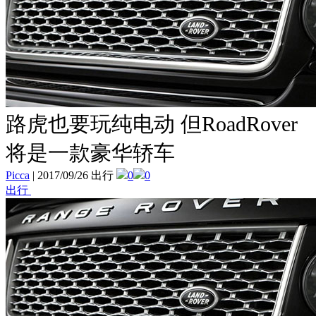
路虎也要玩纯电动 但RoadRover
将是一款豪华轿车
Picca
|
2017/09/26 出行
0
0
出行