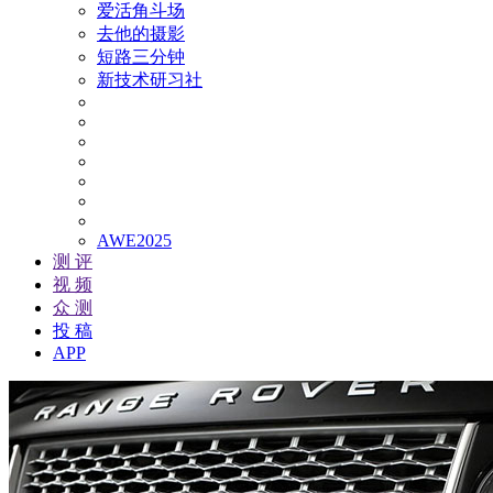
爱活角斗场
去他的摄影
短路三分钟
新技术研习社
AWE2025
测 评
视 频
众 测
投 稿
APP