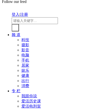
Follow our feed
登入
|
注册
频 道
科技
摄影
影音
电脑
手机
居家
娱乐
健康
出行
消费
专 栏
我跟你说
爱活历史课
爱活电刑室