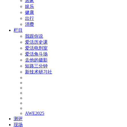
居家
娱乐
健康
出行
消费
栏目
我跟你说
爱活历史课
爱活电刑室
爱活角斗场
去他的摄影
短路三分钟
新技术研习社
AWE2025
测评
现场