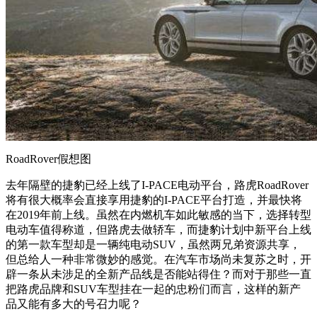
RoadRover假想图
去年隔壁的捷豹已经上线了I-PACE电动平台，路虎RoadRover
将有很大概率会直接享用捷豹的I-PACE平台打造，并最快将
在2019年前上线。虽然在内燃机车如此敏感的当下，选择转型
电动车值得称道，但路虎去做轿车，而捷豹计划中新平台上线
的第一款车型却是一辆纯电动SUV，虽然两兄弟资源共享，
但总给人一种非常微妙的感觉。在汽车市场尚未复苏之时，开
辟一条从未涉足的全新产品线是否能站得住？而对于那些一直
把路虎品牌和SUV车型挂在一起的忠粉们而言，这样的新产
品又能有多大的号召力呢？