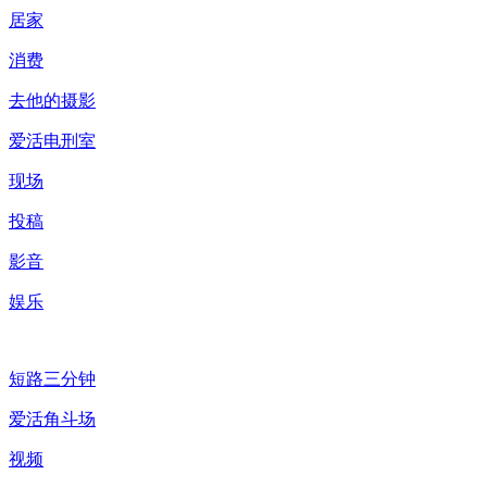
居家
消费
去他的摄影
爱活电刑室
现场
投稿
影音
娱乐
短路三分钟
爱活角斗场
视频