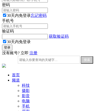
密码
30天内免登录
忘记密码
手机号
验证码
获取验证码
30天内免登录
没有账号? 立即
注册
首页
频道
科技
摄影
影音
电脑
手机