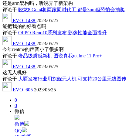
还是arm架构吗，听说弄了新架构
评论于
骁龙8 Gen4将两家同时代工 都是3nm但恐怕会抽奖
EVO_1438
2023/05/25
能把我拍的好看点吗
评论于
OPPO Reno10系列发布 影像性能全面提升
EVO_1438
2023/05/25
今年realme的声音小了很多啊
评论于
奢品级质感新机 图说真我realme 11 Pro+
EVO_1438
2023/05/25
这无人机好
评论于
大疆发布行业用旗舰无人机 可支持20公里无线图传
EVO_605
2023/05/25
0
0
微信
微博
QQ