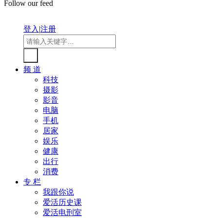
Follow our feed
登入
|
注册
频 道
科技
摄影
影音
电脑
手机
居家
娱乐
健康
出行
消费
专 栏
我跟你说
爱活历史课
爱活电刑室