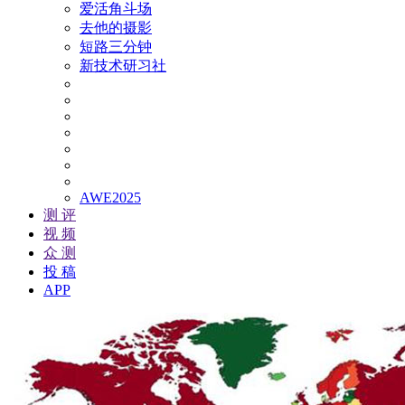
爱活角斗场
去他的摄影
短路三分钟
新技术研习社
AWE2025
测 评
视 频
众 测
投 稿
APP