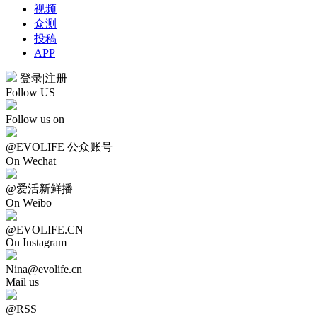
视频
众测
投稿
APP
登录
|
注册
Follow US
Follow us on
@EVOLIFE 公众账号
On Wechat
@爱活新鲜播
On Weibo
@EVOLIFE.CN
On Instagram
Nina@evolife.cn
Mail us
@RSS