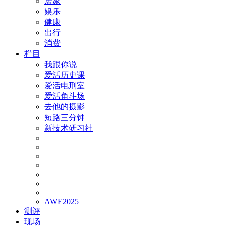
居家
娱乐
健康
出行
消费
栏目
我跟你说
爱活历史课
爱活电刑室
爱活角斗场
去他的摄影
短路三分钟
新技术研习社
AWE2025
测评
现场