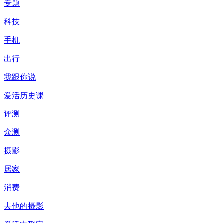
专题
科技
手机
出行
我跟你说
爱活历史课
评测
众测
摄影
居家
消费
去他的摄影