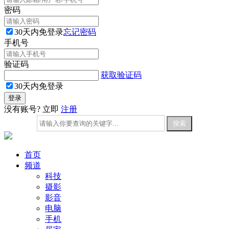
密码
30天内免登录
忘记密码
手机号
验证码
获取验证码
30天内免登录
没有账号? 立即
注册
首页
频道
科技
摄影
影音
电脑
手机