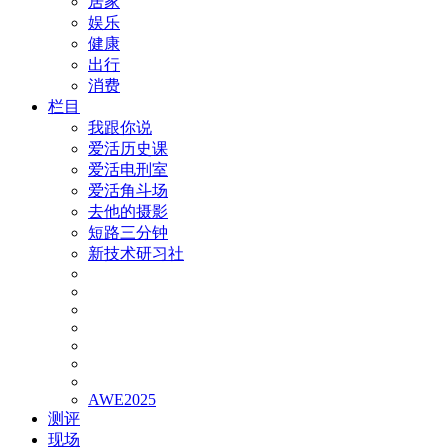
居家
娱乐
健康
出行
消费
栏目
我跟你说
爱活历史课
爱活电刑室
爱活角斗场
去他的摄影
短路三分钟
新技术研习社
AWE2025
测评
现场