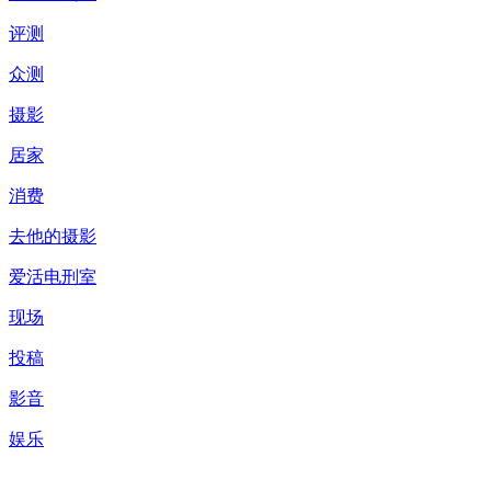
评测
众测
摄影
居家
消费
去他的摄影
爱活电刑室
现场
投稿
影音
娱乐