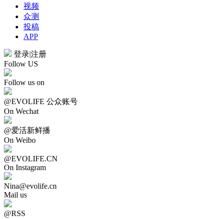
视频
众测
投稿
APP
登录
|
注册
Follow US
Follow us on
@EVOLIFE 公众账号
On Wechat
@爱活新鲜播
On Weibo
@EVOLIFE.CN
On Instagram
Nina@evolife.cn
Mail us
@RSS