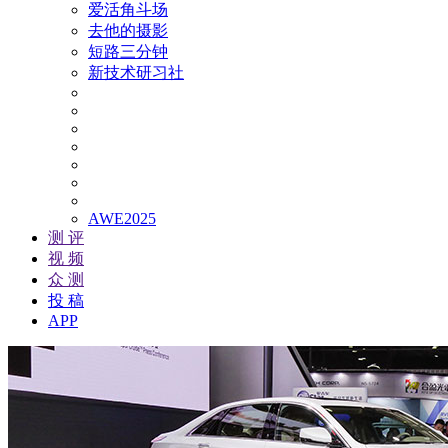
爱活角斗场
去他的摄影
短路三分钟
新技术研习社
AWE2025
测 评
视 频
众 测
投 稿
APP