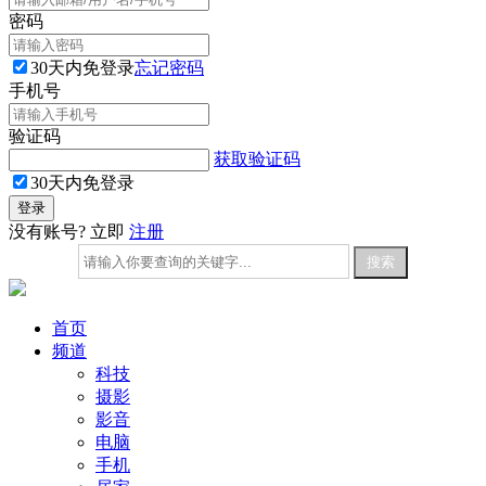
密码
30天内免登录
忘记密码
手机号
验证码
获取验证码
30天内免登录
没有账号? 立即
注册
首页
频道
科技
摄影
影音
电脑
手机