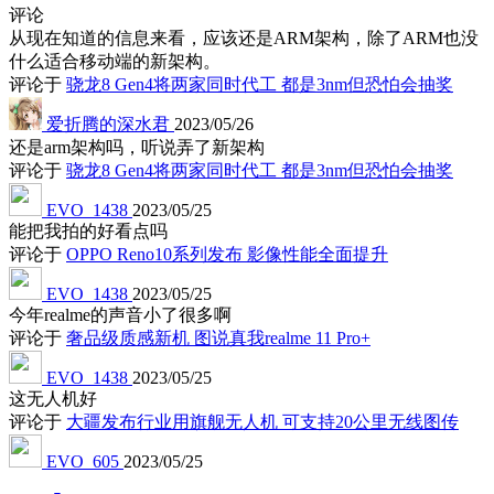
评论
从现在知道的信息来看，应该还是ARM架构，除了ARM也没
什么适合移动端的新架构。
评论于
骁龙8 Gen4将两家同时代工 都是3nm但恐怕会抽奖
爱折腾的深水君
2023/05/26
还是arm架构吗，听说弄了新架构
评论于
骁龙8 Gen4将两家同时代工 都是3nm但恐怕会抽奖
EVO_1438
2023/05/25
能把我拍的好看点吗
评论于
OPPO Reno10系列发布 影像性能全面提升
EVO_1438
2023/05/25
今年realme的声音小了很多啊
评论于
奢品级质感新机 图说真我realme 11 Pro+
EVO_1438
2023/05/25
这无人机好
评论于
大疆发布行业用旗舰无人机 可支持20公里无线图传
EVO_605
2023/05/25