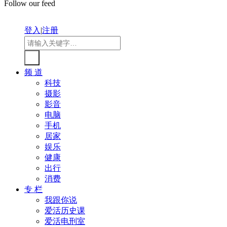
Follow our feed
登入
|
注册
频 道
科技
摄影
影音
电脑
手机
居家
娱乐
健康
出行
消费
专 栏
我跟你说
爱活历史课
爱活电刑室