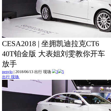
CESA2018 | 坐拥凯迪拉克CT6
40T铂金版 大表姐刘雯教你开车
放手
penylo
|
2018/06/13 出行 现场
3
5
出行 现场