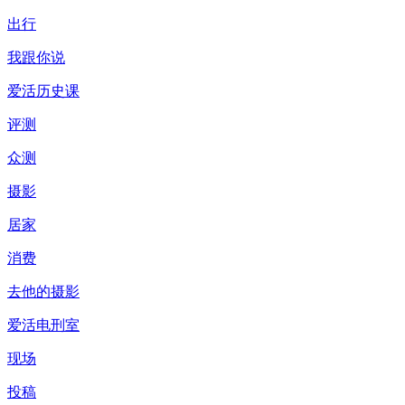
出行
我跟你说
爱活历史课
评测
众测
摄影
居家
消费
去他的摄影
爱活电刑室
现场
投稿