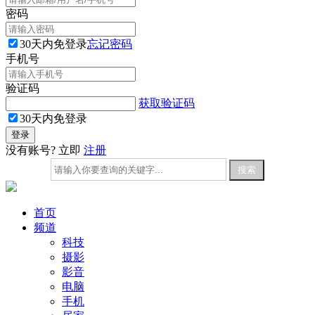
密码
30天内免登录
忘记密码
手机号
验证码
获取验证码
30天内免登录
没有账号? 立即
注册
首页
频道
科技
摄影
影音
电脑
手机