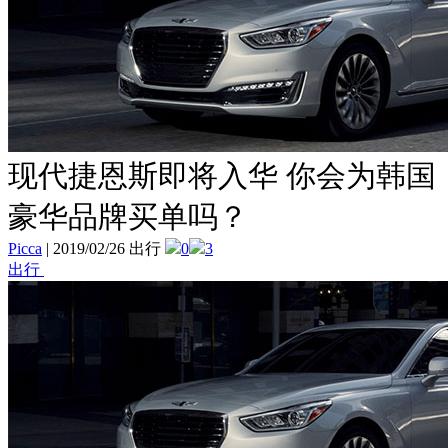
现代捷恩斯即将入华 你会为韩国
豪华品牌买单吗？
Picca
|
2019/02/26 出行
0
3
出行