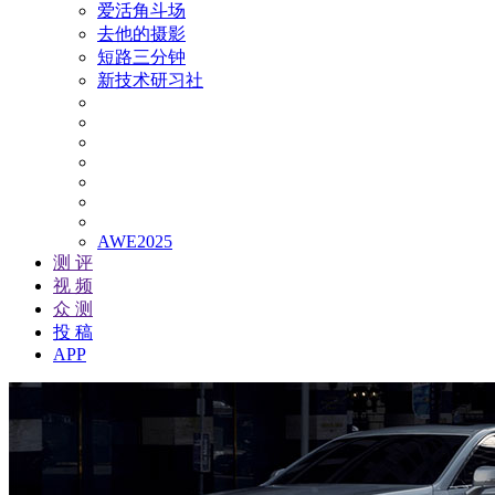
爱活角斗场
去他的摄影
短路三分钟
新技术研习社
AWE2025
测 评
视 频
众 测
投 稿
APP