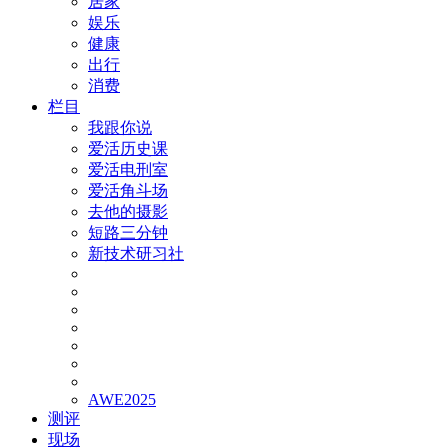
居家
娱乐
健康
出行
消费
栏目
我跟你说
爱活历史课
爱活电刑室
爱活角斗场
去他的摄影
短路三分钟
新技术研习社
AWE2025
测评
现场