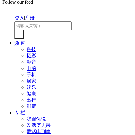
Follow our feed
登入
|
注册
频 道
科技
摄影
影音
电脑
手机
居家
娱乐
健康
出行
消费
专 栏
我跟你说
爱活历史课
爱活电刑室