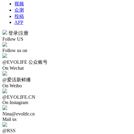
视频
众测
投稿
APP
登录
|
注册
Follow US
Follow us on
@EVOLIFE 公众账号
On Wechat
@爱活新鲜播
On Weibo
@EVOLIFE.CN
On Instagram
Nina@evolife.cn
Mail us
@RSS