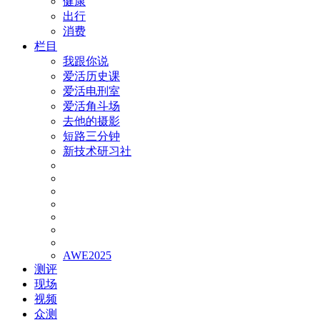
健康
出行
消费
栏目
我跟你说
爱活历史课
爱活电刑室
爱活角斗场
去他的摄影
短路三分钟
新技术研习社
AWE2025
测评
现场
视频
众测