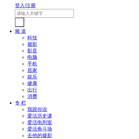
登入
|
注册
频 道
科技
摄影
影音
电脑
手机
居家
娱乐
健康
出行
消费
专 栏
我跟你说
爱活历史课
爱活电刑室
爱活角斗场
去他的摄影