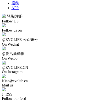
投稿
APP
登录
|
注册
Follow US
Follow us on
@EVOLIFE 公众账号
On Wechat
@爱活新鲜播
On Weibo
@EVOLIFE.CN
On Instagram
Nina@evolife.cn
Mail us
@RSS
Follow our feed