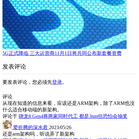
5G正式降临 三大运营商11月1日将共同公布新套餐资费
发表评论
要发表评论，您必须先
登录
。
评论
从现在知道的信息来看，应该还是ARM架构，除了ARM也没
什么适合移动端的新架构。
评论于
骁龙8 Gen4将两家同时代工 都是3nm但恐怕会抽奖
爱折腾的深水君
2023/05/26
还是arm架构吗，听说弄了新架构