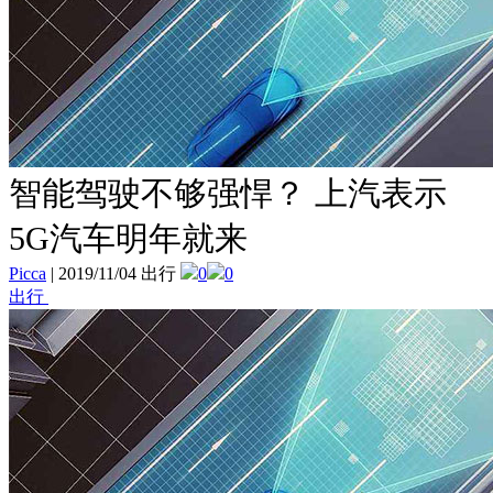
智能驾驶不够强悍？ 上汽表示
5G汽车明年就来
Picca
|
2019/11/04 出行
0
0
出行