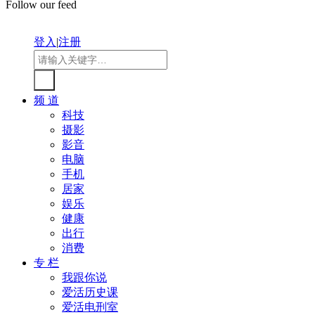
Follow our feed
登入
|
注册
频 道
科技
摄影
影音
电脑
手机
居家
娱乐
健康
出行
消费
专 栏
我跟你说
爱活历史课
爱活电刑室