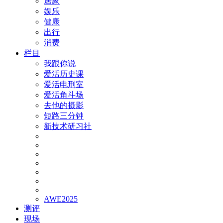
居家
娱乐
健康
出行
消费
栏目
我跟你说
爱活历史课
爱活电刑室
爱活角斗场
去他的摄影
短路三分钟
新技术研习社
AWE2025
测评
现场