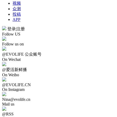
视频
众测
投稿
APP
登录
|
注册
Follow US
Follow us on
@EVOLIFE 公众账号
On Wechat
@爱活新鲜播
On Weibo
@EVOLIFE.CN
On Instagram
Nina@evolife.cn
Mail us
@RSS