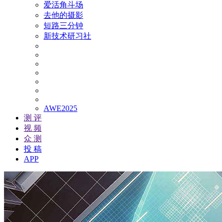
爱活角斗场
去他的摄影
短路三分钟
新技术研习社
AWE2025
测 评
视 频
众 测
投 稿
APP