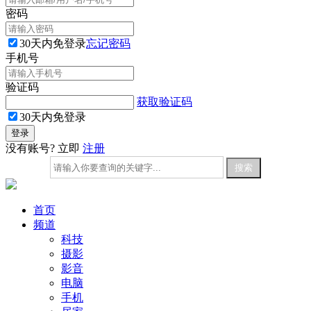
密码
30天内免登录
忘记密码
手机号
验证码
获取验证码
30天内免登录
没有账号? 立即
注册
首页
频道
科技
摄影
影音
电脑
手机