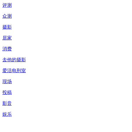
评测
众测
摄影
居家
消费
去他的摄影
爱活电刑室
现场
投稿
影音
娱乐