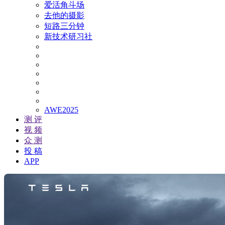
爱活角斗场
去他的摄影
短路三分钟
新技术研习社
AWE2025
测 评
视 频
众 测
投 稿
APP