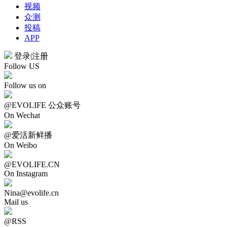
视频
众测
投稿
APP
登录
|
注册
Follow US
Follow us on
@EVOLIFE 公众账号
On Wechat
@爱活新鲜播
On Weibo
@EVOLIFE.CN
On Instagram
Nina@evolife.cn
Mail us
@RSS