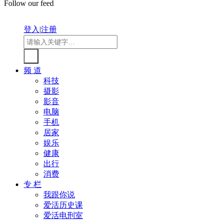
Follow our feed
登入
|
注册
频 道
科技
摄影
影音
电脑
手机
居家
娱乐
健康
出行
消费
专 栏
我跟你说
爱活历史课
爱活电刑室