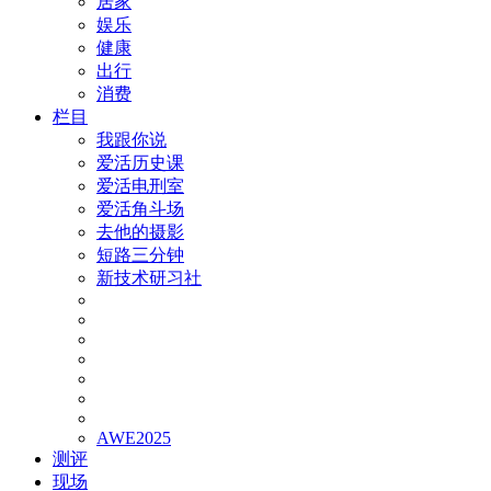
居家
娱乐
健康
出行
消费
栏目
我跟你说
爱活历史课
爱活电刑室
爱活角斗场
去他的摄影
短路三分钟
新技术研习社
AWE2025
测评
现场