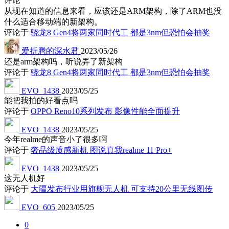
评论
从现在知道的信息来看，应该还是ARM架构，除了ARM也没
什么适合移动端的新架构。
评论于
骁龙8 Gen4将两家同时代工 都是3nm但恐怕会抽奖
爱折腾的深水君
2023/05/26
还是arm架构吗，听说弄了新架构
评论于
骁龙8 Gen4将两家同时代工 都是3nm但恐怕会抽奖
EVO_1438
2023/05/25
能把我拍的好看点吗
评论于
OPPO Reno10系列发布 影像性能全面提升
EVO_1438
2023/05/25
今年realme的声音小了很多啊
评论于
奢品级质感新机 图说真我realme 11 Pro+
EVO_1438
2023/05/25
这无人机好
评论于
大疆发布行业用旗舰无人机 可支持20公里无线图传
EVO_605
2023/05/25
0