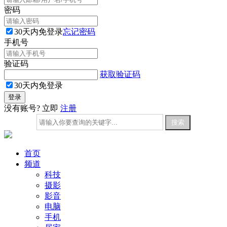
密码
30天内免登录
忘记密码
手机号
验证码
获取验证码
30天内免登录
没有账号? 立即
注册
首页
频道
科技
摄影
影音
电脑
手机