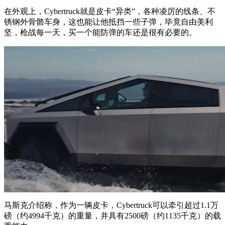
在外观上，Cybertruck就是皮卡“异类”，各种凌厉的线条、不
锈钢外骨骼车身，这也能让他抵挡一些子弹，毕竟自由美利
坚，枪战每一天，买一个能防弹的车还是很有必要的。
马斯克介绍称，作为一辆皮卡，Cybertruck可以牵引超过1.1万
磅（约4994千克）的重量，并具有2500磅（约1135千克）的载