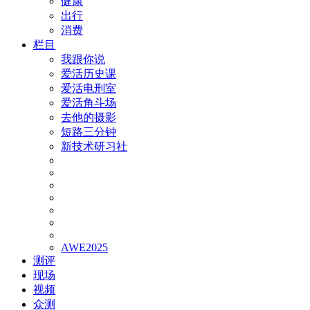
健康
出行
消费
栏目
我跟你说
爱活历史课
爱活电刑室
爱活角斗场
去他的摄影
短路三分钟
新技术研习社
AWE2025
测评
现场
视频
众测