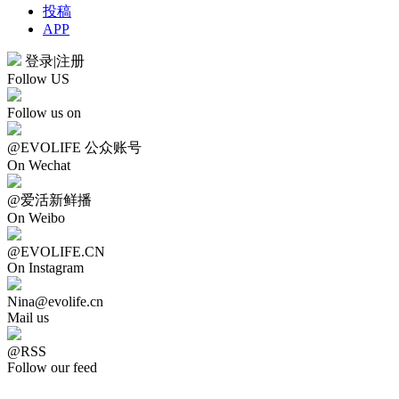
投稿
APP
登录
|
注册
Follow US
Follow us on
@EVOLIFE 公众账号
On Wechat
@爱活新鲜播
On Weibo
@EVOLIFE.CN
On Instagram
Nina@evolife.cn
Mail us
@RSS
Follow our feed