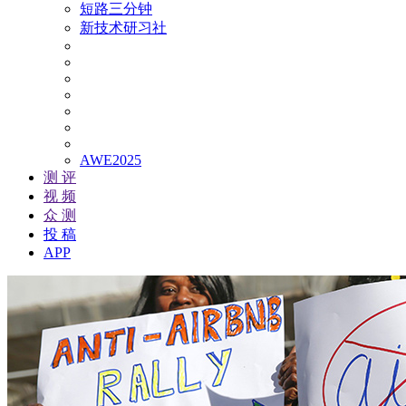
短路三分钟
新技术研习社
AWE2025
测 评
视 频
众 测
投 稿
APP