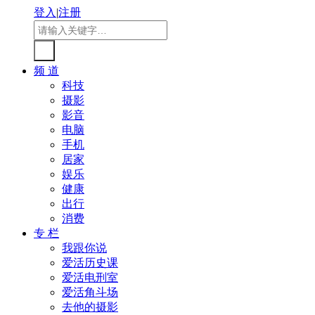
登入
|
注册
频 道
科技
摄影
影音
电脑
手机
居家
娱乐
健康
出行
消费
专 栏
我跟你说
爱活历史课
爱活电刑室
爱活角斗场
去他的摄影