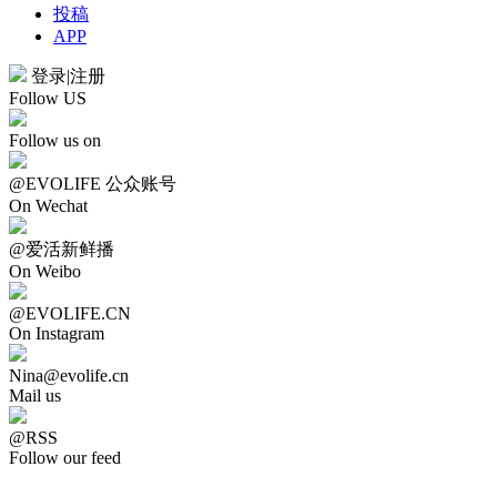
投稿
APP
登录
|
注册
Follow US
Follow us on
@EVOLIFE 公众账号
On Wechat
@爱活新鲜播
On Weibo
@EVOLIFE.CN
On Instagram
Nina@evolife.cn
Mail us
@RSS
Follow our feed