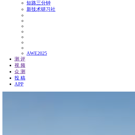
短路三分钟
新技术研习社
AWE2025
测 评
视 频
众 测
投 稿
APP