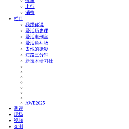
健康
出行
消费
栏目
我跟你说
爱活历史课
爱活电刑室
爱活角斗场
去他的摄影
短路三分钟
新技术研习社
AWE2025
测评
现场
视频
众测