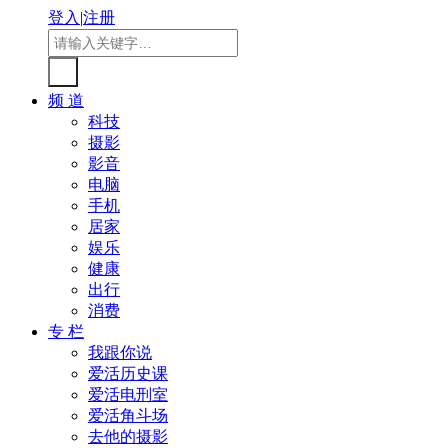
登入
|
注册
频 道
科技
摄影
影音
电脑
手机
居家
娱乐
健康
出行
消费
专 栏
我跟你说
爱活历史课
爱活电刑室
爱活角斗场
去他的摄影