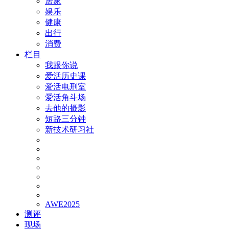
居家
娱乐
健康
出行
消费
栏目
我跟你说
爱活历史课
爱活电刑室
爱活角斗场
去他的摄影
短路三分钟
新技术研习社
AWE2025
测评
现场