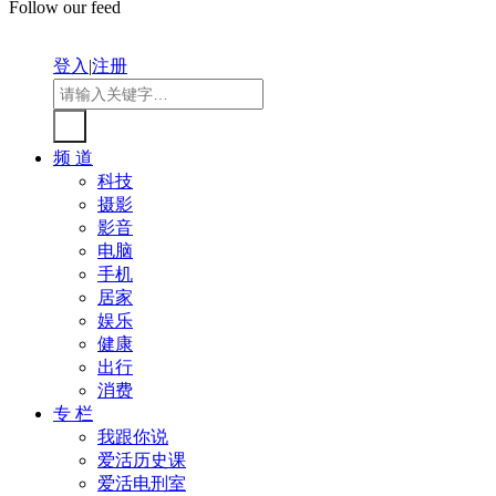
Follow our feed
登入
|
注册
频 道
科技
摄影
影音
电脑
手机
居家
娱乐
健康
出行
消费
专 栏
我跟你说
爱活历史课
爱活电刑室