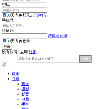
密码
30天内免登录
忘记密码
手机号
验证码
获取验证码
30天内免登录
没有账号? 立即
注册
首页
频道
科技
摄影
影音
电脑
手机