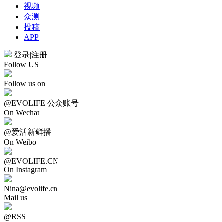
视频
众测
投稿
APP
登录
|
注册
Follow US
Follow us on
@EVOLIFE 公众账号
On Wechat
@爱活新鲜播
On Weibo
@EVOLIFE.CN
On Instagram
Nina@evolife.cn
Mail us
@RSS