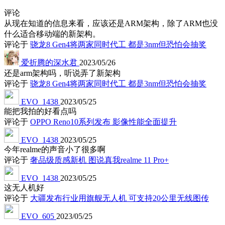
评论
从现在知道的信息来看，应该还是ARM架构，除了ARM也没
什么适合移动端的新架构。
评论于
骁龙8 Gen4将两家同时代工 都是3nm但恐怕会抽奖
爱折腾的深水君
2023/05/26
还是arm架构吗，听说弄了新架构
评论于
骁龙8 Gen4将两家同时代工 都是3nm但恐怕会抽奖
EVO_1438
2023/05/25
能把我拍的好看点吗
评论于
OPPO Reno10系列发布 影像性能全面提升
EVO_1438
2023/05/25
今年realme的声音小了很多啊
评论于
奢品级质感新机 图说真我realme 11 Pro+
EVO_1438
2023/05/25
这无人机好
评论于
大疆发布行业用旗舰无人机 可支持20公里无线图传
EVO_605
2023/05/25