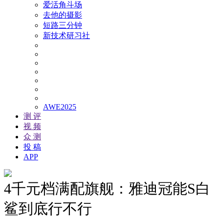
爱活角斗场
去他的摄影
短路三分钟
新技术研习社
AWE2025
测 评
视 频
众 测
投 稿
APP
4千元档满配旗舰：雅迪冠能S白
鲨到底行不行