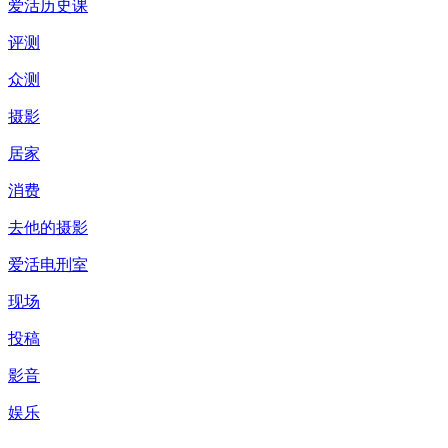
爱活历史课
评测
众测
摄影
居家
消费
去他的摄影
爱活电刑室
现场
投稿
影音
娱乐