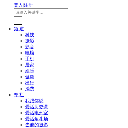
登入
|
注册
频 道
科技
摄影
影音
电脑
手机
居家
娱乐
健康
出行
消费
专 栏
我跟你说
爱活历史课
爱活电刑室
爱活角斗场
去他的摄影