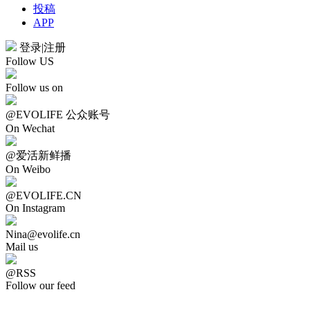
投稿
APP
登录
|
注册
Follow US
Follow us on
@EVOLIFE 公众账号
On Wechat
@爱活新鲜播
On Weibo
@EVOLIFE.CN
On Instagram
Nina@evolife.cn
Mail us
@RSS
Follow our feed