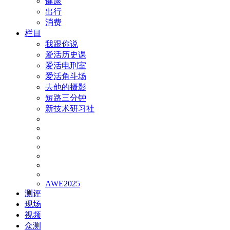
健康
出行
消费
栏目
我跟你说
爱活历史课
爱活电刑室
爱活角斗场
去他的摄影
短路三分钟
新技术研习社
AWE2025
测评
现场
视频
众测