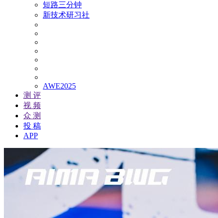
短路三分钟
新技术研习社
AWE2025
测 评
视 频
众 测
投 稿
APP