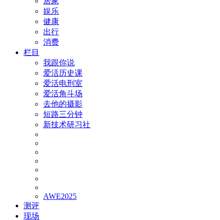
居家
娱乐
健康
出行
消费
栏目
我跟你说
爱活历史课
爱活电刑室
爱活角斗场
去他的摄影
短路三分钟
新技术研习社
AWE2025
测评
现场