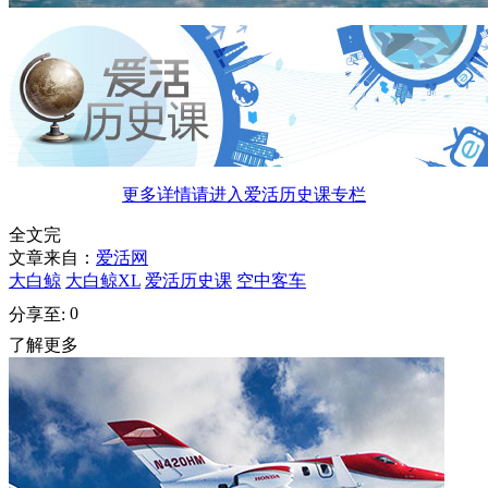
更多详情请进入爱活历史课专栏
全文完
文章来自：
爱活网
大白鲸
大白鲸XL
爱活历史课
空中客车
0
分享至:
了解更多