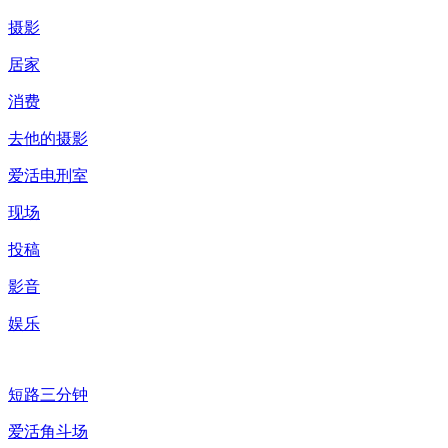
摄影
居家
消费
去他的摄影
爱活电刑室
现场
投稿
影音
娱乐
短路三分钟
爱活角斗场