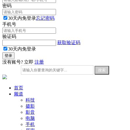
密码
30天内免登录
忘记密码
手机号
验证码
获取验证码
30天内免登录
没有账号? 立即
注册
首页
频道
科技
摄影
影音
电脑
手机