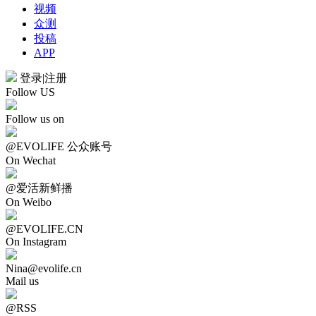
视频
众测
投稿
APP
登录
|
注册
Follow US
Follow us on
@EVOLIFE 公众账号
On Wechat
@爱活新鲜播
On Weibo
@EVOLIFE.CN
On Instagram
Nina@evolife.cn
Mail us
@RSS