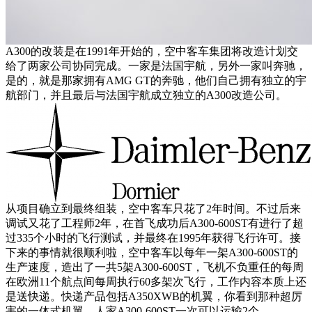
A300的改装是在1991年开始的，空中客车集团将改造计划交
给了两家公司协同完成。一家是法国宇航，另外一家叫奔驰，
是的，就是那家拥有AMG GT的奔驰，他们自己拥有独立的宇
航部门，并且最后与法国宇航成立独立的A300改造公司。
从项目确立到最终组装，空中客车只花了2年时间。不过后来
调试又花了工程师2年，在首飞成功后A300-600ST有进行了超
过335个小时的飞行测试，并最终在1995年获得飞行许可。接
下来的事情就很顺利啦，空中客车以每年一架A300-600ST的
生产速度，造出了一共5架A300-600ST，飞机不负重任的每周
在欧洲11个航点间每周执行60多架次飞行，工作内容本质上还
是送快递。快递产品包括A350XWB的机翼，你看到那种超厉
害的一体式机翼，人家A300-600ST一次可以运输2个。