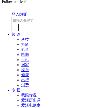
Follow our feed
登入
|
注册
频 道
科技
摄影
影音
电脑
手机
居家
娱乐
健康
出行
消费
专 栏
我跟你说
爱活历史课
爱活电刑室