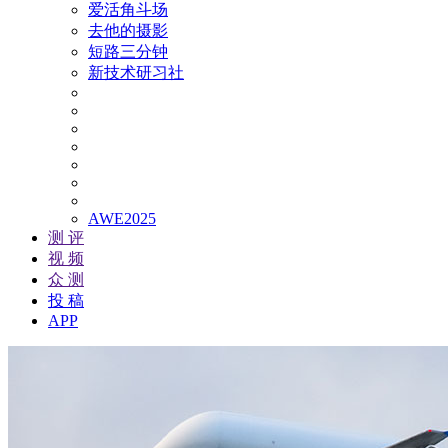
爱活角斗场
去他的摄影
短路三分钟
新技术研习社
AWE2025
测 评
视 频
众 测
投 稿
APP