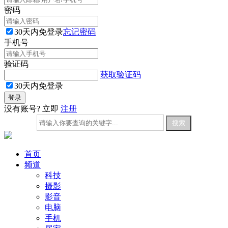
密码
30天内免登录
忘记密码
手机号
验证码
获取验证码
30天内免登录
没有账号? 立即
注册
首页
频道
科技
摄影
影音
电脑
手机