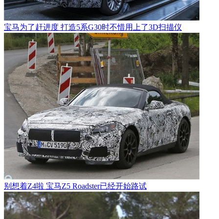
宝马为了赶进度 打造5系G30时不惜用上了3D扫描仪
别想着Z4啦 宝马Z5 Roadster已经开始路试