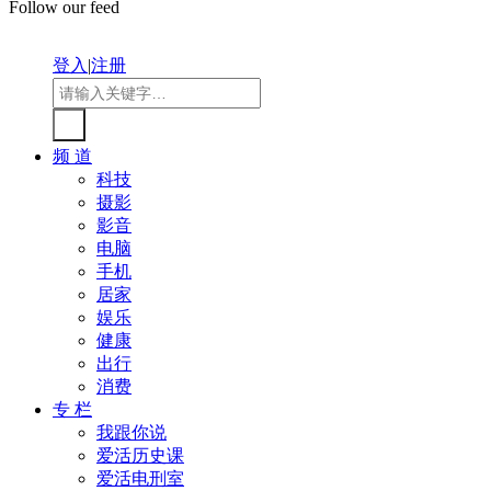
Follow our feed
登入
|
注册
频 道
科技
摄影
影音
电脑
手机
居家
娱乐
健康
出行
消费
专 栏
我跟你说
爱活历史课
爱活电刑室