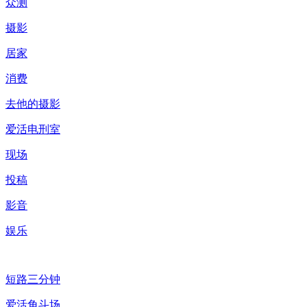
众测
摄影
居家
消费
去他的摄影
爱活电刑室
现场
投稿
影音
娱乐
短路三分钟
爱活角斗场