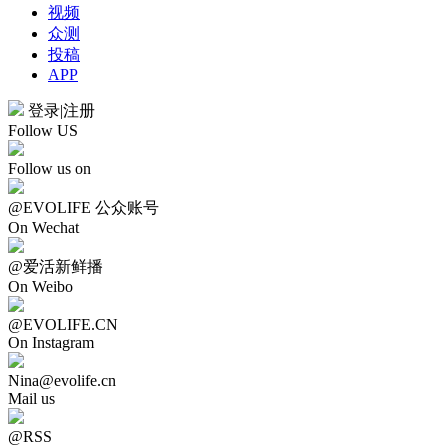
视频
众测
投稿
APP
登录
|
注册
Follow US
Follow us on
@EVOLIFE 公众账号
On Wechat
@爱活新鲜播
On Weibo
@EVOLIFE.CN
On Instagram
Nina@evolife.cn
Mail us
@RSS