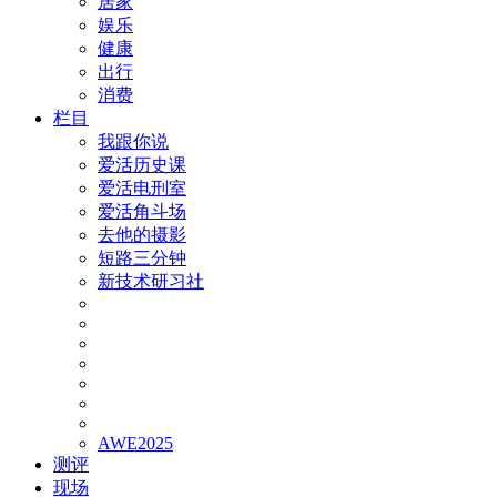
居家
娱乐
健康
出行
消费
栏目
我跟你说
爱活历史课
爱活电刑室
爱活角斗场
去他的摄影
短路三分钟
新技术研习社
AWE2025
测评
现场