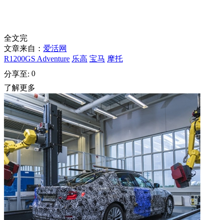
全文完
文章来自：
爱活网
R1200GS Adventure
乐高
宝马
摩托
0
分享至:
了解更多