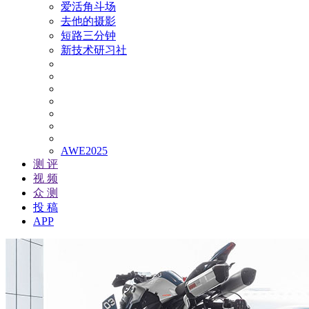
爱活角斗场
去他的摄影
短路三分钟
新技术研习社
AWE2025
测 评
视 频
众 测
投 稿
APP