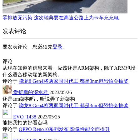
零排放无污染 这次瑞典要在高速公路上为卡车充充电
发表评论
要发表评论，您必须先
登录
。
评论
从现在知道的信息来看，应该还是ARM架构，除了ARM也没
什么适合移动端的新架构。
评论于
骁龙8 Gen4将两家同时代工 都是3nm但恐怕会抽奖
爱折腾的深水君
2023/05/26
还是arm架构吗，听说弄了新架构
评论于
骁龙8 Gen4将两家同时代工 都是3nm但恐怕会抽奖
EVO_1438
2023/05/25
能把我拍的好看点吗
评论于
OPPO Reno10系列发布 影像性能全面提升