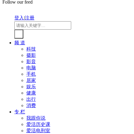
Follow our feed
登入
|
注册
频 道
科技
摄影
影音
电脑
手机
居家
娱乐
健康
出行
消费
专 栏
我跟你说
爱活历史课
爱活电刑室