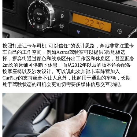
按照打造让卡车司机“可以信任”的设计思路，奔驰非常注重卡
车自己的工作空间，例如Actros驾驶室可以提供5款地板选
择，摒弃街通过颜色和线条区分出工作区和休息区，甚至配备
2m长的床铺可供躺下休息，而从2012年以后的版本还会配备
按摩座椅以及沙发设计。可以说此次奔驰卡车阵营加入
CarPlay的支持丝毫不让人意外，比起用于通勤的车辆，长期
处于驾驶状态的司机会更迫切需要多媒体信息交互功能。