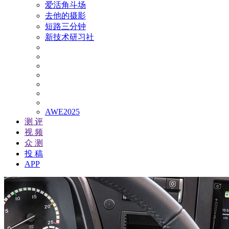
爱活角斗场
去他的摄影
短路三分钟
新技术研习社
AWE2025
测 评
视 频
众 测
投 稿
APP