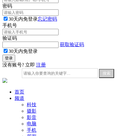
密码
30天内免登录
忘记密码
手机号
验证码
获取验证码
30天内免登录
没有账号? 立即
注册
首页
频道
科技
摄影
影音
电脑
手机