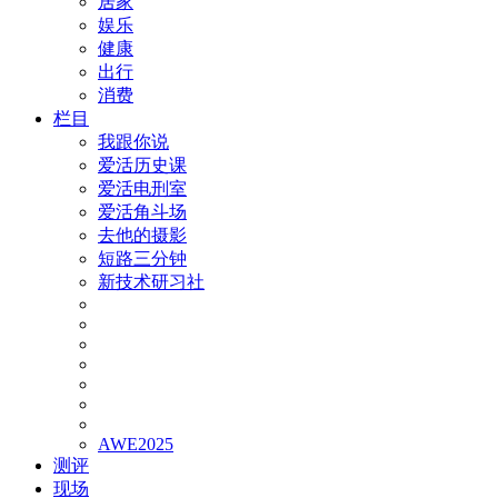
居家
娱乐
健康
出行
消费
栏目
我跟你说
爱活历史课
爱活电刑室
爱活角斗场
去他的摄影
短路三分钟
新技术研习社
AWE2025
测评
现场