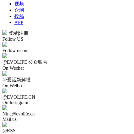
视频
众测
投稿
APP
登录
|
注册
Follow US
Follow us on
@EVOLIFE 公众账号
On Wechat
@爱活新鲜播
On Weibo
@EVOLIFE.CN
On Instagram
Nina@evolife.cn
Mail us
@RSS