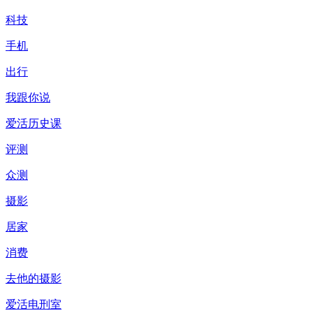
科技
手机
出行
我跟你说
爱活历史课
评测
众测
摄影
居家
消费
去他的摄影
爱活电刑室