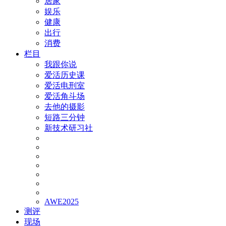
居家
娱乐
健康
出行
消费
栏目
我跟你说
爱活历史课
爱活电刑室
爱活角斗场
去他的摄影
短路三分钟
新技术研习社
AWE2025
测评
现场