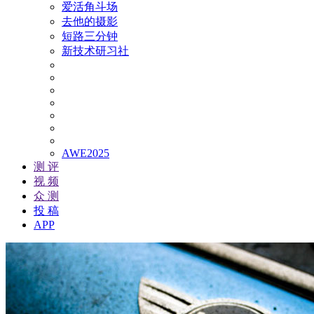
爱活角斗场
去他的摄影
短路三分钟
新技术研习社
AWE2025
测 评
视 频
众 测
投 稿
APP