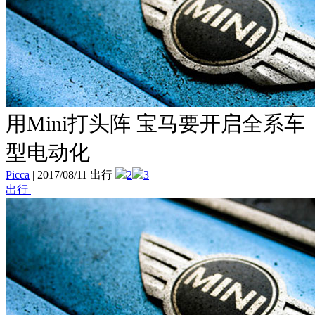
用Mini打头阵 宝马要开启全系车
型电动化
Picca
|
2017/08/11 出行
2
3
出行