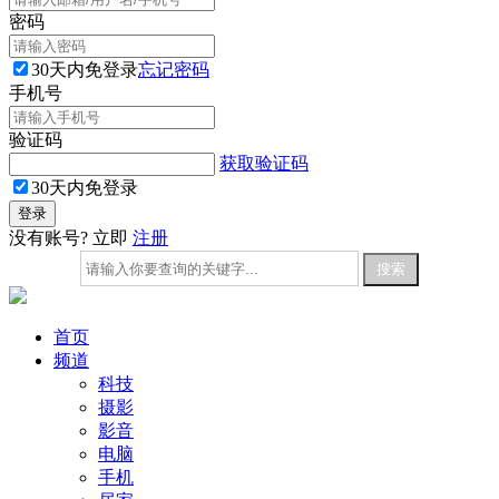
密码
30天内免登录
忘记密码
手机号
验证码
获取验证码
30天内免登录
没有账号? 立即
注册
首页
频道
科技
摄影
影音
电脑
手机