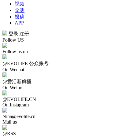
视频
众测
投稿
APP
登录
|
注册
Follow US
Follow us on
@EVOLIFE 公众账号
On Wechat
@爱活新鲜播
On Weibo
@EVOLIFE.CN
On Instagram
Nina@evolife.cn
Mail us
@RSS