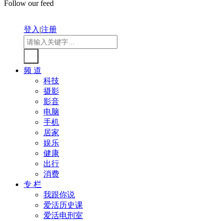
Follow our feed
登入
|
注册
频 道
科技
摄影
影音
电脑
手机
居家
娱乐
健康
出行
消费
专 栏
我跟你说
爱活历史课
爱活电刑室