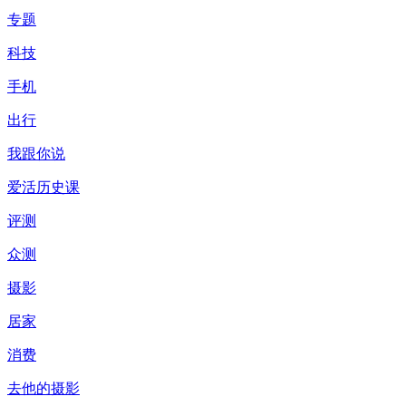
专题
科技
手机
出行
我跟你说
爱活历史课
评测
众测
摄影
居家
消费
去他的摄影