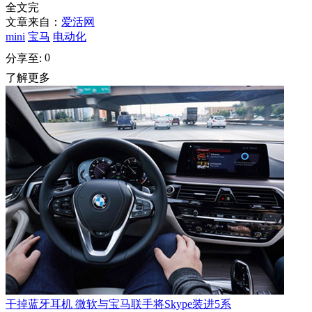
全文完
文章来自：
爱活网
mini
宝马
电动化
0
分享至:
了解更多
干掉蓝牙耳机 微软与宝马联手将Skype装进5系