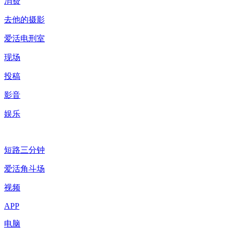
消费
去他的摄影
爱活电刑室
现场
投稿
影音
娱乐
短路三分钟
爱活角斗场
视频
APP
电脑