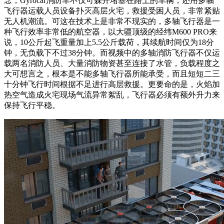
念，Gyrocar消防车不仅可躲开堵塞在路上的车辆，还用多轴
飞行器运载人员设备扑灭高层火宅，救援受困人员，非常紧贴
无人机潮流。可这在技术上是非常不现实的，多轴飞行器是一
种飞行效率非常低的航空器，以大疆顶级的经纬M600 PRO来
说，10公斤起飞重量加上5.5公斤载荷，其续航时间仅为18分
钟，无负载下不过38分钟。而视频中的多轴消防飞行器不仅运
载两名消防人员、大量消防物资甚至连接了水管，负载程度之
大可想言之，根本是不能多轴飞行器所能承受，而且短短二三
十分钟飞行时间根据不足进行高层救援。更要命的是，火焰加
热空气造成火宅现场气流异常絮乱，飞行器必须有额外升力来
保持飞行平稳。