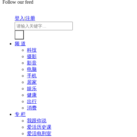
Follow our feed
登入
|
注册
频 道
科技
摄影
影音
电脑
手机
居家
娱乐
健康
出行
消费
专 栏
我跟你说
爱活历史课
爱活电刑室