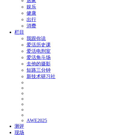
居家
娱乐
健康
出行
消费
栏目
我跟你说
爱活历史课
爱活电刑室
爱活角斗场
去他的摄影
短路三分钟
新技术研习社
AWE2025
测评
现场