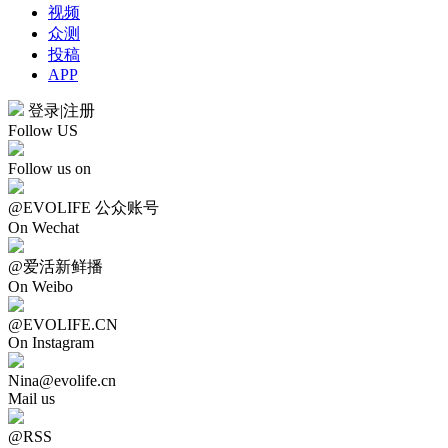
视频
众测
投稿
APP
登录
|
注册
Follow US
Follow us on
@EVOLIFE 公众账号
On Wechat
@爱活新鲜播
On Weibo
@EVOLIFE.CN
On Instagram
Nina@evolife.cn
Mail us
@RSS