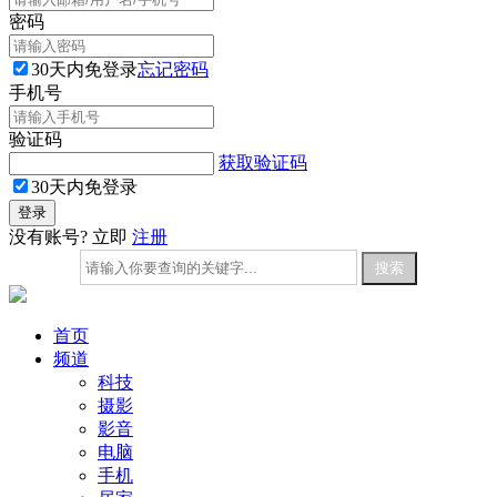
密码
30天内免登录
忘记密码
手机号
验证码
获取验证码
30天内免登录
没有账号? 立即
注册
首页
频道
科技
摄影
影音
电脑
手机