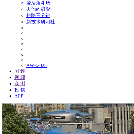
爱活角斗场
去他的摄影
短路三分钟
新技术研习社
AWE2025
测 评
视 频
众 测
投 稿
APP