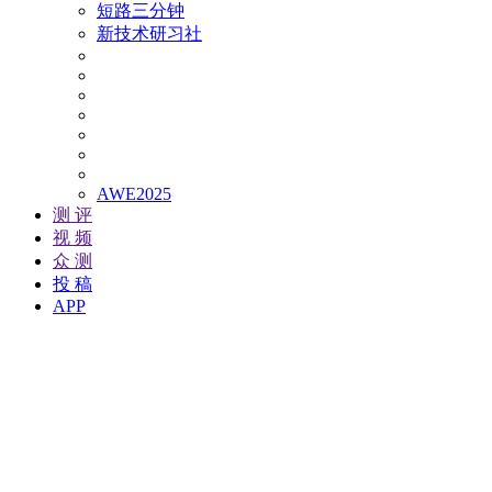
短路三分钟
新技术研习社
AWE2025
测 评
视 频
众 测
投 稿
APP