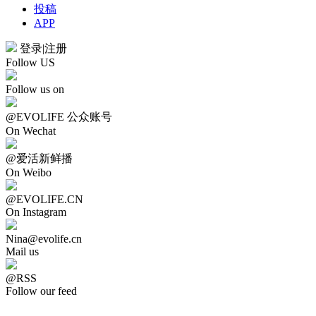
投稿
APP
登录
|
注册
Follow US
Follow us on
@EVOLIFE 公众账号
On Wechat
@爱活新鲜播
On Weibo
@EVOLIFE.CN
On Instagram
Nina@evolife.cn
Mail us
@RSS
Follow our feed