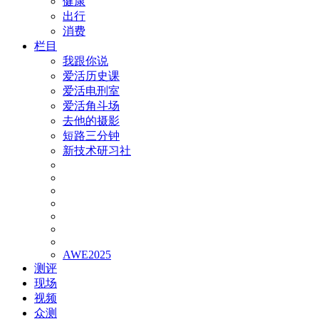
健康
出行
消费
栏目
我跟你说
爱活历史课
爱活电刑室
爱活角斗场
去他的摄影
短路三分钟
新技术研习社
AWE2025
测评
现场
视频
众测