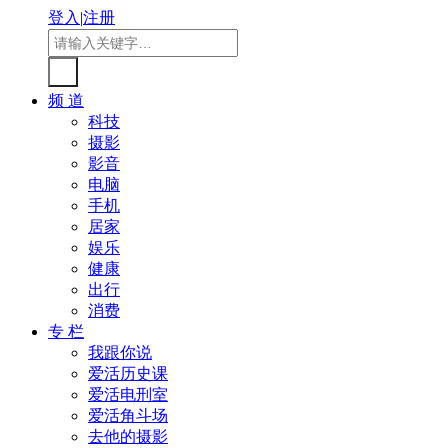
登入
|
注册
频 道
科技
摄影
影音
电脑
手机
居家
娱乐
健康
出行
消费
专 栏
我跟你说
爱活历史课
爱活电刑室
爱活角斗场
去他的摄影