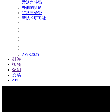
爱活角斗场
去他的摄影
短路三分钟
新技术研习社
AWE2025
测 评
视 频
众 测
投 稿
APP