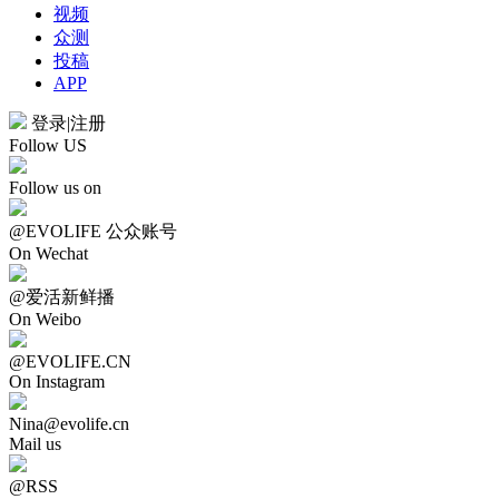
视频
众测
投稿
APP
登录
|
注册
Follow US
Follow us on
@EVOLIFE 公众账号
On Wechat
@爱活新鲜播
On Weibo
@EVOLIFE.CN
On Instagram
Nina@evolife.cn
Mail us
@RSS