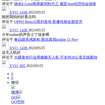
评论于
骁龙8 Gen4将两家同时代工 都是3nm但恐怕会抽奖
EVO_1438
2023/05/25
能把我拍的好看点吗
评论于
OPPO Reno10系列发布 影像性能全面提升
EVO_1438
2023/05/25
今年realme的声音小了很多啊
评论于
奢品级质感新机 图说真我realme 11 Pro+
EVO_1438
2023/05/25
这无人机好
评论于
大疆发布行业用旗舰无人机 可支持20公里无线图传
EVO_605
2023/05/25
0
0
微信
微博
QQ
QQ空间