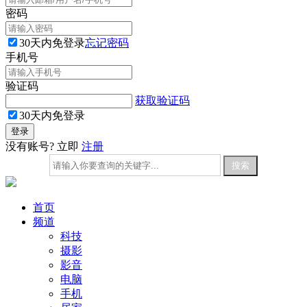
密码
30天内免登录
忘记密码
手机号
验证码
获取验证码
30天内免登录
没有账号? 立即
注册
首页
频道
科技
摄影
影音
电脑
手机