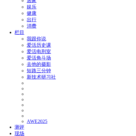
居家
娱乐
健康
出行
消费
栏目
我跟你说
爱活历史课
爱活电刑室
爱活角斗场
去他的摄影
短路三分钟
新技术研习社
AWE2025
测评
现场