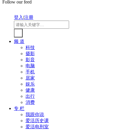
Follow our feed
登入
|
注册
频 道
科技
摄影
影音
电脑
手机
居家
娱乐
健康
出行
消费
专 栏
我跟你说
爱活历史课
爱活电刑室