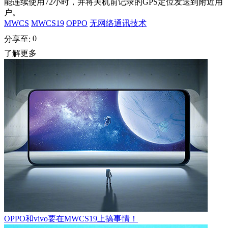
能连续使用72小时，并将关机前记录的GPS定位发送到附近用
户。
MWCS
MWCS19
OPPO
无网络通讯技术
0
分享至:
了解更多
OPPO和vivo要在MWCS19上搞事情！