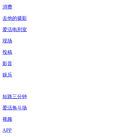
消费
去他的摄影
爱活电刑室
现场
投稿
影音
娱乐
短路三分钟
爱活角斗场
视频
APP