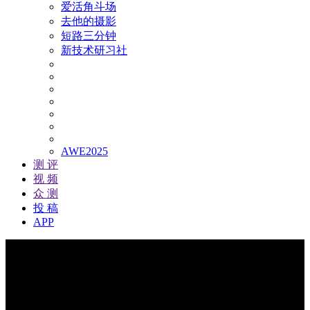
爱活角斗场
去他的摄影
短路三分钟
新技术研习社
AWE2025
测 评
视 频
众 测
投 稿
APP