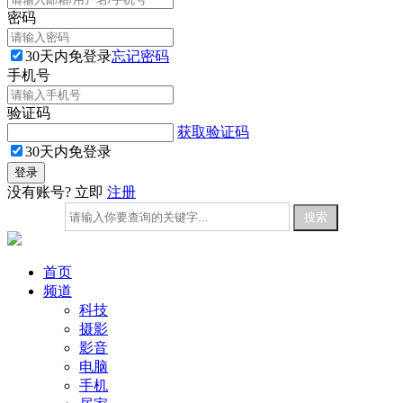
密码
30天内免登录
忘记密码
手机号
验证码
获取验证码
30天内免登录
没有账号? 立即
注册
首页
频道
科技
摄影
影音
电脑
手机