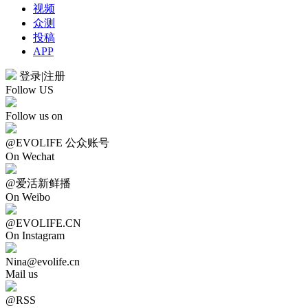
视频
众测
投稿
APP
登录
|
注册
Follow US
Follow us on
@EVOLIFE 公众账号
On Wechat
@爱活新鲜播
On Weibo
@EVOLIFE.CN
On Instagram
Nina@evolife.cn
Mail us
@RSS