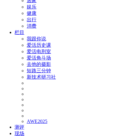
居家
娱乐
健康
出行
消费
栏目
我跟你说
爱活历史课
爱活电刑室
爱活角斗场
去他的摄影
短路三分钟
新技术研习社
AWE2025
测评
现场