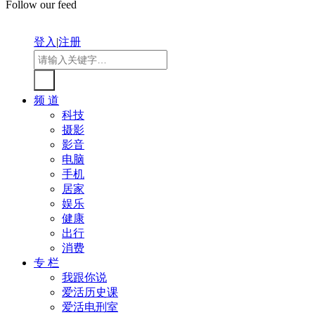
Follow our feed
登入
|
注册
频 道
科技
摄影
影音
电脑
手机
居家
娱乐
健康
出行
消费
专 栏
我跟你说
爱活历史课
爱活电刑室