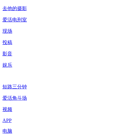
去他的摄影
爱活电刑室
现场
投稿
影音
娱乐
短路三分钟
爱活角斗场
视频
APP
电脑