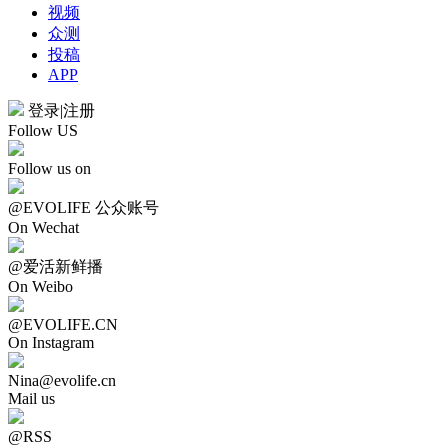
视频
众测
投稿
APP
登录
|
注册
Follow US
Follow us on
@EVOLIFE 公众账号
On Wechat
@爱活新鲜播
On Weibo
@EVOLIFE.CN
On Instagram
Nina@evolife.cn
Mail us
@RSS