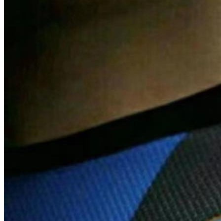
Lil_Ju7
2026/05/09
头 条
出行
勇闯城中村：极氪7X喜迎7.2大版本OTA
智电车评
2026/07/16
0
0
汽车