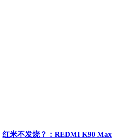
京城寻味，MINI 与柴氏牛肉面的邂逅
智电车评
2026/05/12