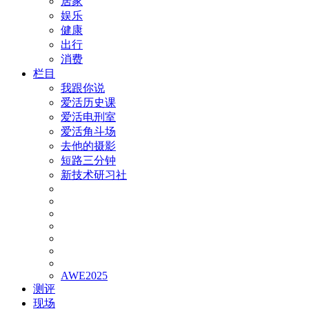
居家
娱乐
健康
出行
消费
栏目
我跟你说
爱活历史课
爱活电刑室
爱活角斗场
去他的摄影
短路三分钟
新技术研习社
AWE2025
测评
现场