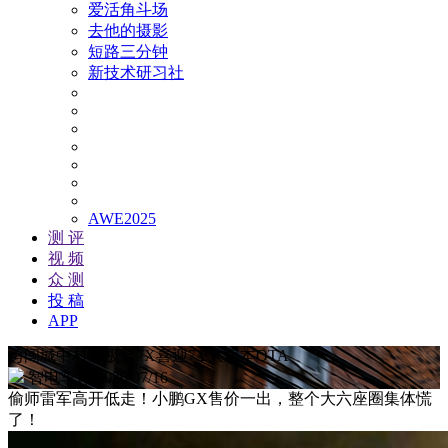
爱活角斗场
去他的摄影
短路三分钟
新技术研习社
AWE2025
测 评
视 频
众 测
投 稿
APP
勇闯城中村：极氪7X喜迎7.2大版本OTA
智电车评
2026/07/16
偷师雷军高开低走！小鹏GX售价一出，整个大六座圈集体慌
了！