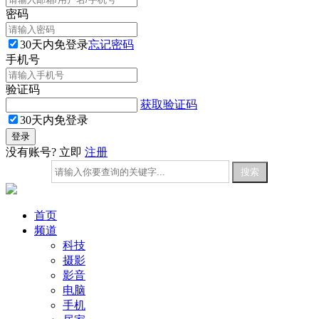
密码
30天内免登录
忘记密码
手机号
验证码
获取验证码
30天内免登录
没有账号? 立即
注册
首页
频道
科技
摄影
影音
电脑
手机