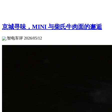
Lil_Ju7
2026/05/13