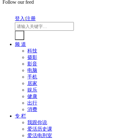
Follow our feed
登入
|
注册
频 道
科技
摄影
影音
电脑
手机
居家
娱乐
健康
出行
消费
专 栏
我跟你说
爱活历史课
爱活电刑室