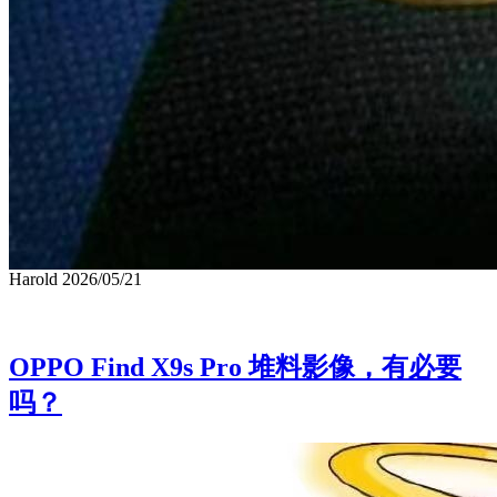
偷师雷军高开低走！小鹏GX售价一出，
整个大六座圈集体慌了！