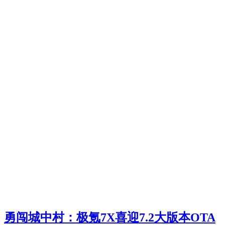
勇闯城中村：极氪7X喜迎7.2大版本OTA