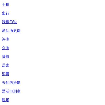
手机
出行
我跟你说
爱活历史课
评测
众测
摄影
居家
消费
去他的摄影
爱活电刑室
现场