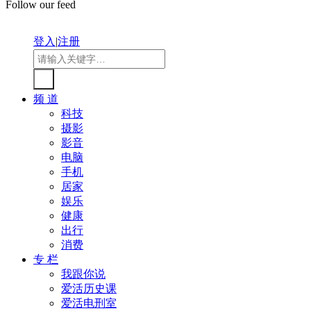
Follow our feed
登入
|
注册
频 道
科技
摄影
影音
电脑
手机
居家
娱乐
健康
出行
消费
专 栏
我跟你说
爱活历史课
爱活电刑室