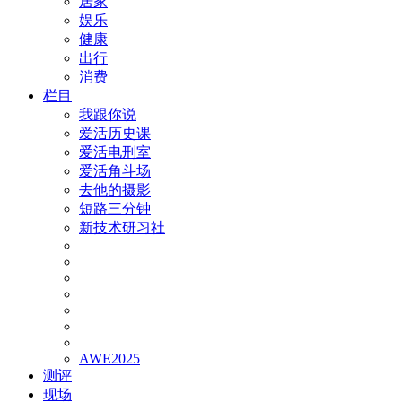
居家
娱乐
健康
出行
消费
栏目
我跟你说
爱活历史课
爱活电刑室
爱活角斗场
去他的摄影
短路三分钟
新技术研习社
AWE2025
测评
现场