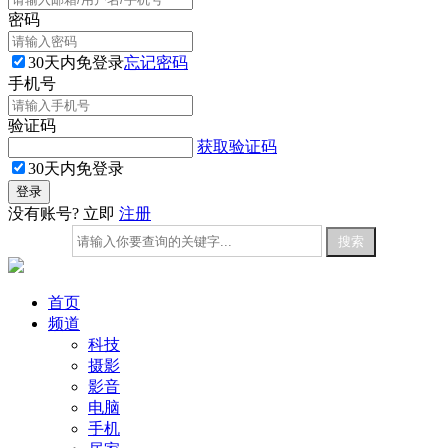
密码
30天内免登录
忘记密码
手机号
验证码
获取验证码
30天内免登录
没有账号? 立即
注册
首页
频道
科技
摄影
影音
电脑
手机