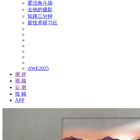
爱活角斗场
去他的摄影
短路三分钟
新技术研习社
AWE2025
测 评
视 频
众 测
投 稿
APP