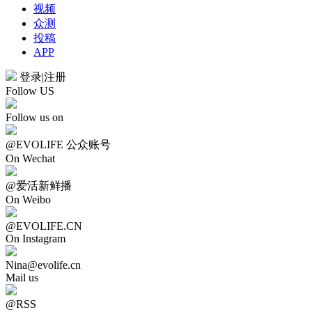
视频
众测
投稿
APP
登录
|
注册
Follow US
Follow us on
@EVOLIFE 公众账号
On Wechat
@爱活新鲜播
On Weibo
@EVOLIFE.CN
On Instagram
Nina@evolife.cn
Mail us
@RSS