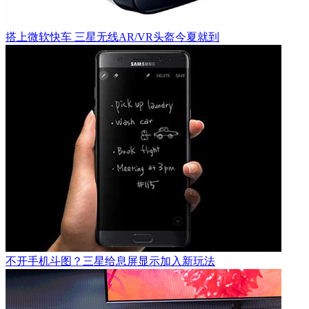
搭上微软快车 三星无线AR/VR头盔今夏就到
不开手机斗图？三星给息屏显示加入新玩法