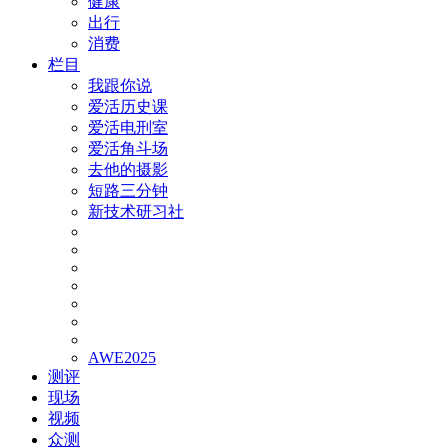
健康
出行
消费
栏目
我跟你说
爱活历史课
爱活电刑室
爱活角斗场
去他的摄影
短路三分钟
新技术研习社
AWE2025
测评
现场
视频
众测