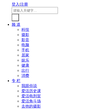
登入
|
注册
频 道
科技
摄影
影音
电脑
手机
居家
娱乐
健康
出行
消费
专 栏
我跟你说
爱活历史课
爱活电刑室
爱活角斗场
去他的摄影