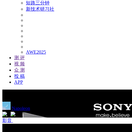
短路三分钟
新技术研习社
AWE2025
测 评
视 频
众 测
投 稿
APP
4K电视可以打败8K电视，还有
Napoleon
|
2019/07/11
影音
2
1
影音