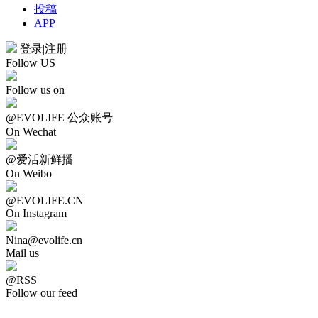
投稿
APP
登录
|
注册
Follow US
Follow us on
@EVOLIFE 公众账号
On Wechat
@爱活新鲜播
On Weibo
@EVOLIFE.CN
On Instagram
Nina@evolife.cn
Mail us
@RSS
Follow our feed