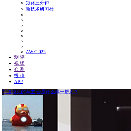
短路三分钟
新技术研习社
AWE2025
测 评
视 频
众 测
投 稿
APP
凯迪拉克的车主 会是什么样一帮人？