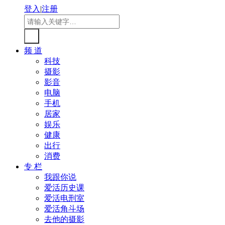
登入
|
注册
频 道
科技
摄影
影音
电脑
手机
居家
娱乐
健康
出行
消费
专 栏
我跟你说
爱活历史课
爱活电刑室
爱活角斗场
去他的摄影