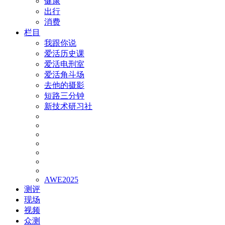
健康
出行
消费
栏目
我跟你说
爱活历史课
爱活电刑室
爱活角斗场
去他的摄影
短路三分钟
新技术研习社
AWE2025
测评
现场
视频
众测