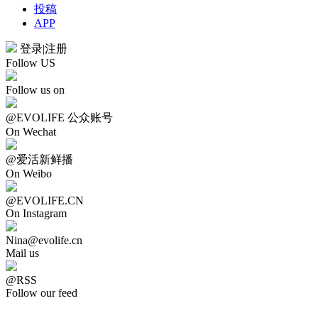
投稿
APP
登录
|
注册
Follow US
Follow us on
@EVOLIFE 公众账号
On Wechat
@爱活新鲜播
On Weibo
@EVOLIFE.CN
On Instagram
Nina@evolife.cn
Mail us
@RSS
Follow our feed