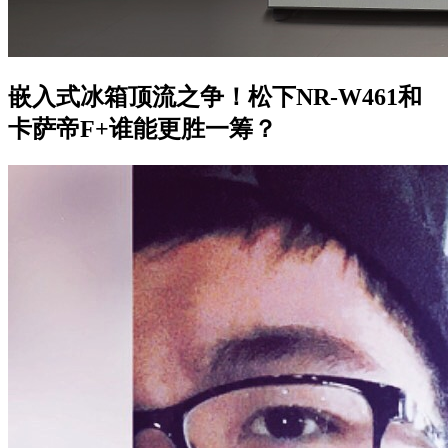
嵌入式冰箱顶流之争！松下NR-W461和
卡萨帝F+谁能更胜一筹？