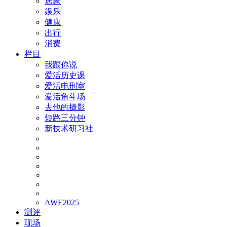
居家
娱乐
健康
出行
消费
栏目
我跟你说
爱活历史课
爱活电刑室
爱活角斗场
去他的摄影
短路三分钟
新技术研习社
AWE2025
测评
现场