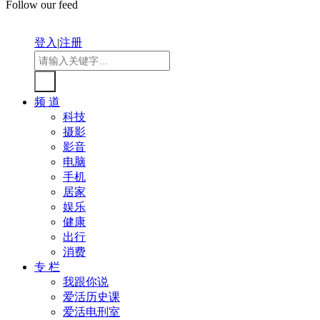
Follow our feed
登入
|
注册
频 道
科技
摄影
影音
电脑
手机
居家
娱乐
健康
出行
消费
专 栏
我跟你说
爱活历史课
爱活电刑室