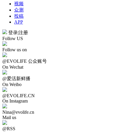
视频
众测
投稿
APP
登录
|
注册
Follow US
Follow us on
@EVOLIFE 公众账号
On Wechat
@爱活新鲜播
On Weibo
@EVOLIFE.CN
On Instagram
Nina@evolife.cn
Mail us
@RSS