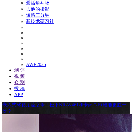
爱活角斗场
去他的摄影
短路三分钟
新技术研习社
AWE2025
测 评
视 频
众 测
投 稿
APP
嵌入式冰箱顶流之争！松下NR-W461和卡萨帝F+谁能更胜一
筹？