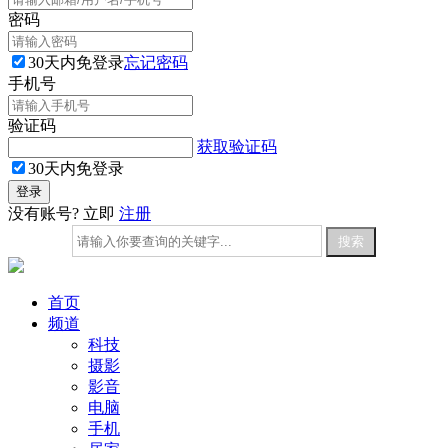
密码
30天内免登录
忘记密码
手机号
验证码
获取验证码
30天内免登录
没有账号? 立即
注册
首页
频道
科技
摄影
影音
电脑
手机