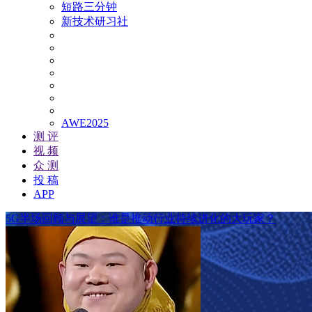
短路三分钟
新技术研习社
AWE2025
测 评
视 频
众 测
投 稿
APP
5G半场回顾与展望：谁是推动行业持续进化的大玩家？