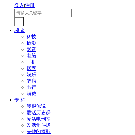
登入
|
注册
频 道
科技
摄影
影音
电脑
手机
居家
娱乐
健康
出行
消费
专 栏
我跟你说
爱活历史课
爱活电刑室
爱活角斗场
去他的摄影