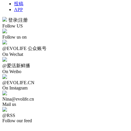
投稿
APP
登录
|
注册
Follow US
Follow us on
@EVOLIFE 公众账号
On Wechat
@爱活新鲜播
On Weibo
@EVOLIFE.CN
On Instagram
Nina@evolife.cn
Mail us
@RSS
Follow our feed