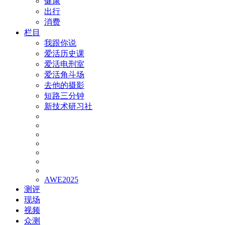
健康
出行
消费
栏目
我跟你说
爱活历史课
爱活电刑室
爱活角斗场
去他的摄影
短路三分钟
新技术研习社
AWE2025
测评
现场
视频
众测