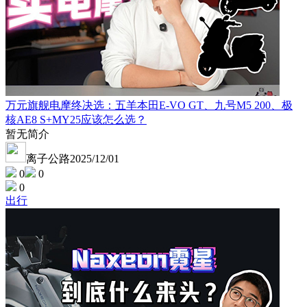
万元旗舰电摩终决选：五羊本田E-VO GT、九号M5 200、极
核AE8 S+MY25应该怎么选？
暂无简介
离子公路
2025/12/01
0
0
0
出行