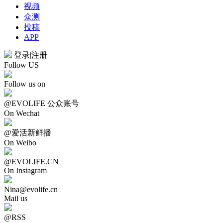
视频
众测
投稿
APP
登录
|
注册
Follow US
Follow us on
@EVOLIFE 公众账号
On Wechat
@爱活新鲜播
On Weibo
@EVOLIFE.CN
On Instagram
Nina@evolife.cn
Mail us
@RSS