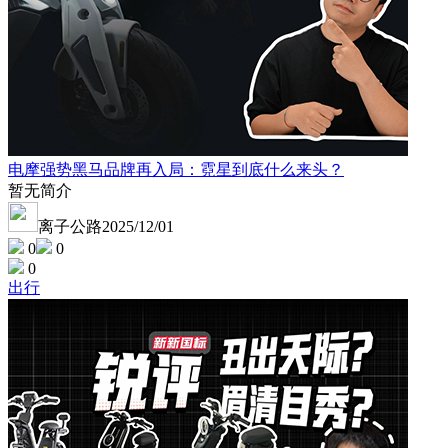
电摩强势黑马品牌再入局：霓星到底什么来头？
暂无简介
离子公路
2025/12/01
0
0
0
出行