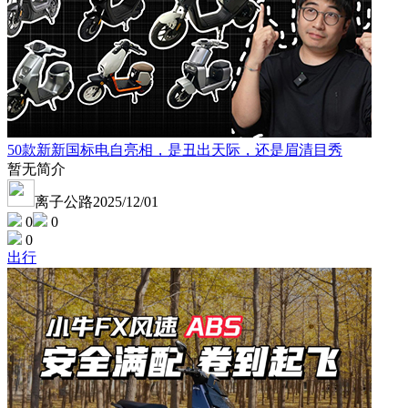
50款新新国标电自亮相，是丑出天际，还是眉清目秀
暂无简介
离子公路
2025/12/01
0
0
0
出行