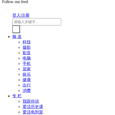
Follow our feed
登入
|
注册
频 道
科技
摄影
影音
电脑
手机
居家
娱乐
健康
出行
消费
专 栏
我跟你说
爱活历史课
爱活电刑室