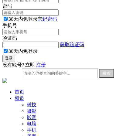
密码
30天内免登录
忘记密码
手机号
验证码
获取验证码
30天内免登录
没有账号? 立即
注册
首页
频道
科技
摄影
影音
电脑
手机