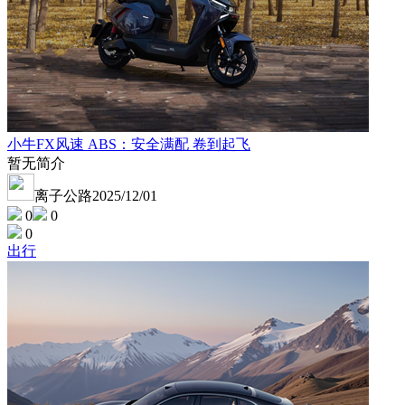
小牛FX风速 ABS：安全满配 卷到起飞
暂无简介
离子公路
2025/12/01
0
0
0
出行