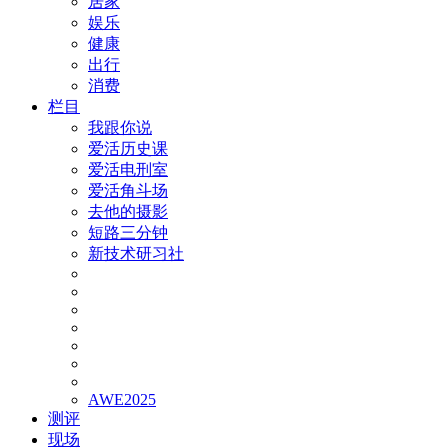
居家
娱乐
健康
出行
消费
栏目
我跟你说
爱活历史课
爱活电刑室
爱活角斗场
去他的摄影
短路三分钟
新技术研习社
AWE2025
测评
现场