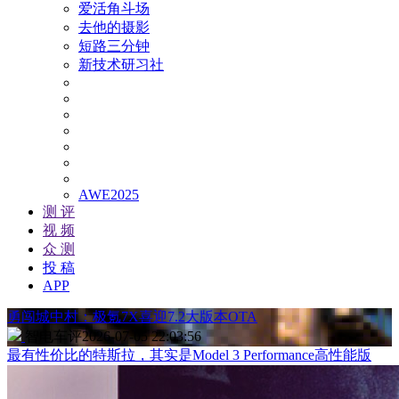
爱活角斗场
去他的摄影
短路三分钟
新技术研习社
AWE2025
测 评
视 频
众 测
投 稿
APP
勇闯城中村：极氪7X喜迎7.2大版本OTA
智电车评
2026-07-05 22:03:56
最有性价比的特斯拉，其实是Model 3 Performance高性能版