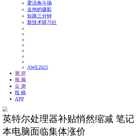
爱活角斗场
去他的摄影
短路三分钟
新技术研习社
AWE2025
测 评
视 频
众 测
投 稿
APP
英特尔处理器补贴悄然缩减 笔记
本电脑面临集体涨价