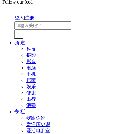
Follow our feed
登入
|
注册
频 道
科技
摄影
影音
电脑
手机
居家
娱乐
健康
出行
消费
专 栏
我跟你说
爱活历史课
爱活电刑室