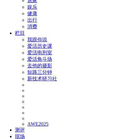
居家
娱乐
健康
出行
消费
栏目
我跟你说
爱活历史课
爱活电刑室
爱活角斗场
去他的摄影
短路三分钟
新技术研习社
AWE2025
测评
现场