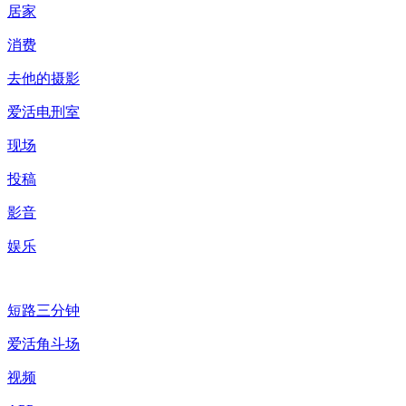
居家
消费
去他的摄影
爱活电刑室
现场
投稿
影音
娱乐
短路三分钟
爱活角斗场
视频