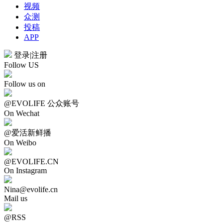
视频
众测
投稿
APP
登录
|
注册
Follow US
Follow us on
@EVOLIFE 公众账号
On Wechat
@爱活新鲜播
On Weibo
@EVOLIFE.CN
On Instagram
Nina@evolife.cn
Mail us
@RSS