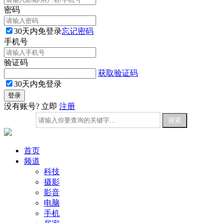
密码
30天内免登录
忘记密码
手机号
验证码
获取验证码
30天内免登录
没有账号? 立即
注册
首页
频道
科技
摄影
影音
电脑
手机