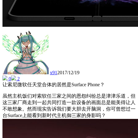
x91
2017/12/19
0
2
让索尼微软任天堂合体的居然是Surface Phone？
虽然主机饭们对索软任三家之间的恩怨纠纷总是津津乐道，但
这三家厂商走到一起共同打造一款设备的画面总是能美得让人
不敢想象。然而现实告诉我们要大胆去开脑洞，你可曾想过一
台Surface上能看到新时代主机御三家的身影吗？