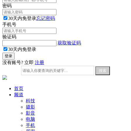
密码
30天内免登录
忘记密码
手机号
验证码
获取验证码
30天内免登录
没有账号? 立即
注册
首页
频道
科技
摄影
影音
电脑
手机