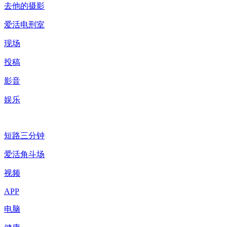
去他的摄影
爱活电刑室
现场
投稿
影音
娱乐
短路三分钟
爱活角斗场
视频
APP
电脑