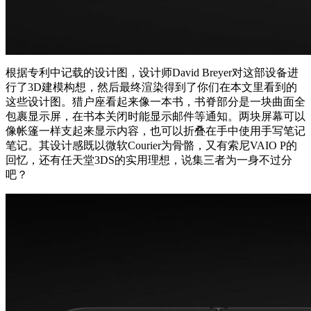
根据专利中记载的设计图，设计师David Breyer对这部设备进
行了3D建模构想，然后最终渲染得到了你们在本文里看到的
这些设计图。猎户座看起来像一本书，书脊部分是一块曲面全
包裹显示屏，在书本关闭时能显示邮件等通知。两块屏幕可以
像帐篷一样支起来显示内容，也可以折叠在手中使用手写笔记
笔记。其设计感既以微软Courier为骨骼，又有索尼VAIO P的
回忆，还有任天堂3DS的实用理想，说集三者为一身不过分
吧？