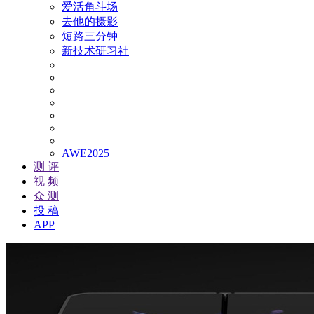
爱活角斗场
去他的摄影
短路三分钟
新技术研习社
AWE2025
测 评
视 频
众 测
投 稿
APP