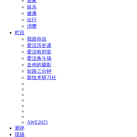
居家
娱乐
健康
出行
消费
栏目
我跟你说
爱活历史课
爱活电刑室
爱活角斗场
去他的摄影
短路三分钟
新技术研习社
AWE2025
测评
现场