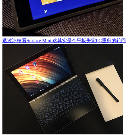
透过冰棺看Surface Mini 这其实是个平板失宠PC重归的轮回