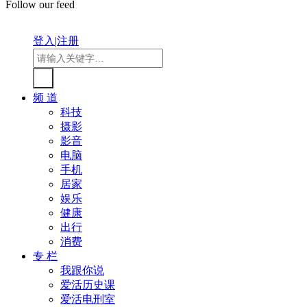
Follow our feed
登入
|
注册
频 道
科技
摄影
影音
电脑
手机
居家
娱乐
健康
出行
消费
专 栏
我跟你说
爱活历史课
爱活电刑室