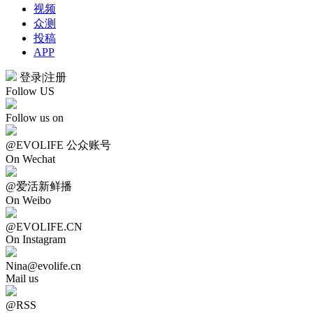
视频
众测
投稿
APP
登录
|
注册
Follow US
Follow us on
@EVOLIFE 公众账号
On Wechat
@爱活新鲜播
On Weibo
@EVOLIFE.CN
On Instagram
Nina@evolife.cn
Mail us
@RSS