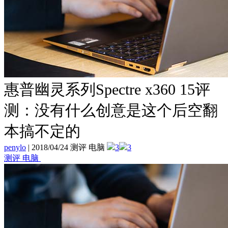
惠普幽灵系列Spectre x360 15评
测：没有什么创意是这个后空翻
本搞不定的
penylo
|
2018/04/24 测评 电脑
3
3
测评 电脑