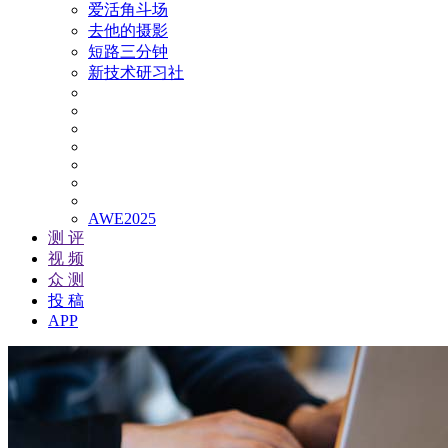
爱活角斗场
去他的摄影
短路三分钟
新技术研习社
AWE2025
测 评
视 频
众 测
投 稿
APP