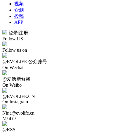
视频
众测
投稿
APP
登录
|
注册
Follow US
Follow us on
@EVOLIFE 公众账号
On Wechat
@爱活新鲜播
On Weibo
@EVOLIFE.CN
On Instagram
Nina@evolife.cn
Mail us
@RSS