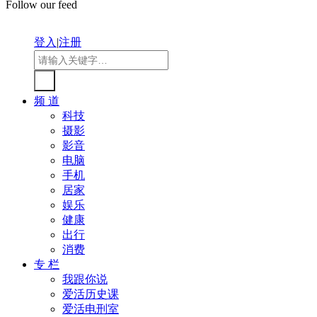
Follow our feed
登入
|
注册
频 道
科技
摄影
影音
电脑
手机
居家
娱乐
健康
出行
消费
专 栏
我跟你说
爱活历史课
爱活电刑室