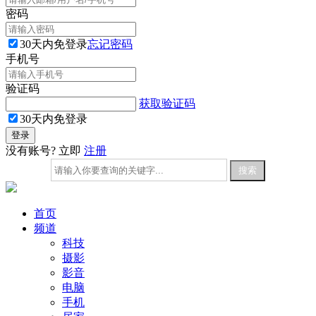
密码
30天内免登录
忘记密码
手机号
验证码
获取验证码
30天内免登录
没有账号? 立即
注册
首页
频道
科技
摄影
影音
电脑
手机