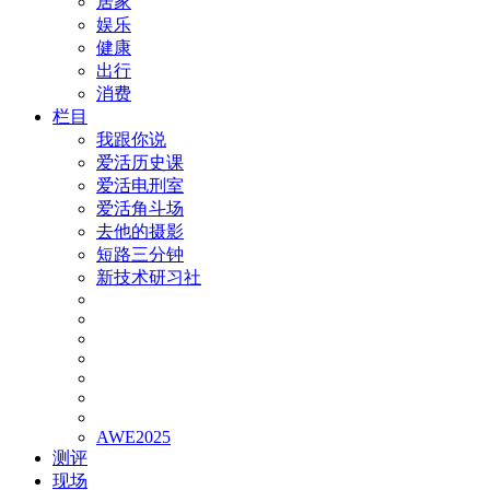
居家
娱乐
健康
出行
消费
栏目
我跟你说
爱活历史课
爱活电刑室
爱活角斗场
去他的摄影
短路三分钟
新技术研习社
AWE2025
测评
现场