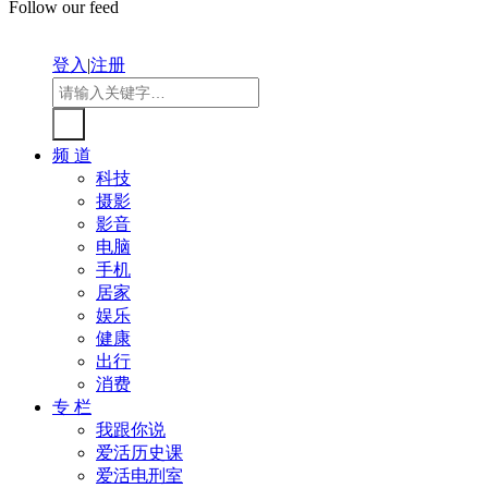
Follow our feed
登入
|
注册
频 道
科技
摄影
影音
电脑
手机
居家
娱乐
健康
出行
消费
专 栏
我跟你说
爱活历史课
爱活电刑室