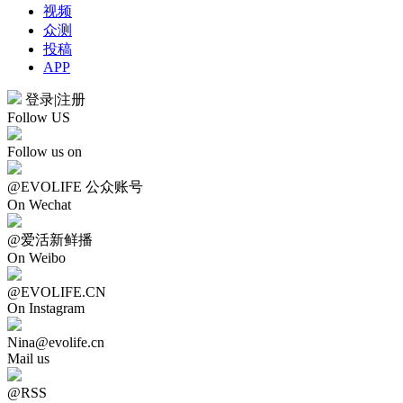
视频
众测
投稿
APP
登录
|
注册
Follow US
Follow us on
@EVOLIFE 公众账号
On Wechat
@爱活新鲜播
On Weibo
@EVOLIFE.CN
On Instagram
Nina@evolife.cn
Mail us
@RSS