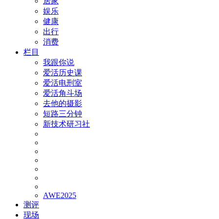
居家
娱乐
健康
出行
消费
栏目
我跟你说
爱活历史课
爱活电刑室
爱活角斗场
去他的摄影
短路三分钟
新技术研习社
AWE2025
测评
现场