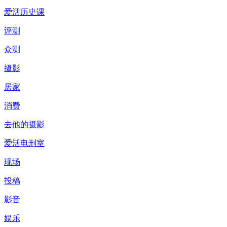
爱活历史课
评测
众测
摄影
居家
消费
去他的摄影
爱活电刑室
现场
投稿
影音
娱乐