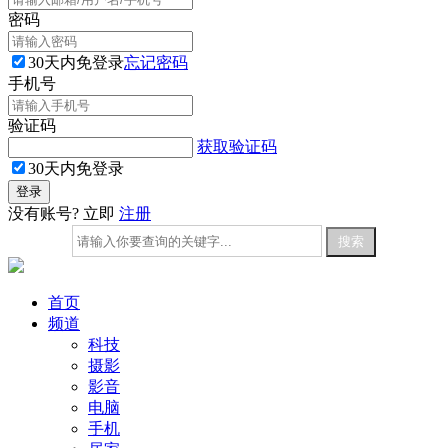
密码
30天内免登录
忘记密码
手机号
验证码
获取验证码
30天内免登录
没有账号? 立即
注册
首页
频道
科技
摄影
影音
电脑
手机