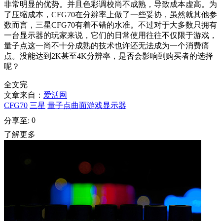
非常明显的优势。并且色彩调校尚不成熟，导致成本虚高。为
了压缩成本，CFG70在分辨率上做了一些妥协，虽然就其他参
数而言，三星CFG70有着不错的水准。不过对于大多数只拥有
一台显示器的玩家来说，它们的日常使用往往不仅限于游戏，
量子点这一尚不十分成熟的技术也许还无法成为一个消费痛
点。没能达到2K甚至4K分辨率，是否会影响到购买者的选择
呢？
全文完
文章来自：
爱活网
CFG70
三星
量子点曲面游戏显示器
0
分享至:
了解更多