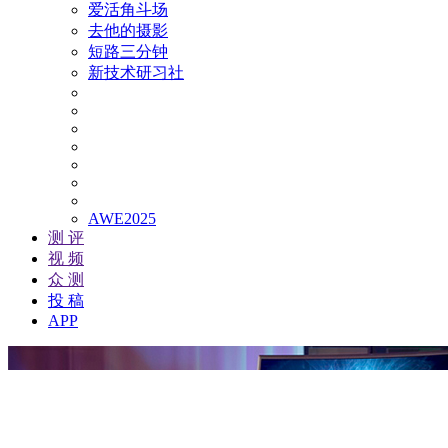
爱活角斗场
去他的摄影
短路三分钟
新技术研习社
AWE2025
测 评
视 频
众 测
投 稿
APP