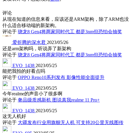
评论
从现在知道的信息来看，应该还是ARM架构，除了ARM也没
什么适合移动端的新架构。
评论于
骁龙8 Gen4将两家同时代工 都是3nm但恐怕会抽奖
爱折腾的深水君
2023/05/26
还是arm架构吗，听说弄了新架构
评论于
骁龙8 Gen4将两家同时代工 都是3nm但恐怕会抽奖
EVO_1438
2023/05/25
能把我拍的好看点吗
评论于
OPPO Reno10系列发布 影像性能全面提升
EVO_1438
2023/05/25
今年realme的声音小了很多啊
评论于
奢品级质感新机 图说真我realme 11 Pro+
EVO_1438
2023/05/25
这无人机好
评论于
大疆发布行业用旗舰无人机 可支持20公里无线图传