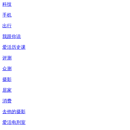
科技
手机
出行
我跟你说
爱活历史课
评测
众测
摄影
居家
消费
去他的摄影
爱活电刑室