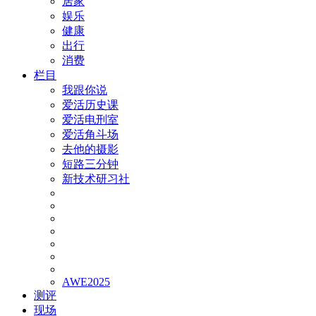
居家
娱乐
健康
出行
消费
栏目
我跟你说
爱活历史课
爱活电刑室
爱活角斗场
去他的摄影
短路三分钟
新技术研习社
AWE2025
测评
现场