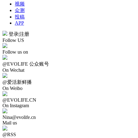
视频
众测
投稿
APP
登录
|
注册
Follow US
Follow us on
@EVOLIFE 公众账号
On Wechat
@爱活新鲜播
On Weibo
@EVOLIFE.CN
On Instagram
Nina@evolife.cn
Mail us
@RSS