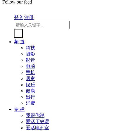
Follow our feed
登入
|
注册
频 道
科技
摄影
影音
电脑
手机
居家
娱乐
健康
出行
消费
专 栏
我跟你说
爱活历史课
爱活电刑室