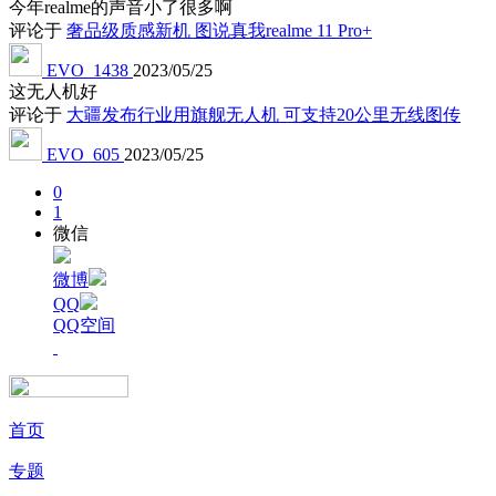
今年realme的声音小了很多啊
评论于
奢品级质感新机 图说真我realme 11 Pro+
EVO_1438
2023/05/25
这无人机好
评论于
大疆发布行业用旗舰无人机 可支持20公里无线图传
EVO_605
2023/05/25
0
1
微信
微博
QQ
QQ空间
首页
专题