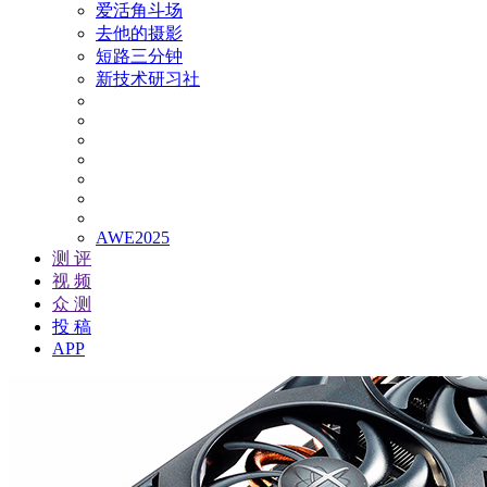
爱活角斗场
去他的摄影
短路三分钟
新技术研习社
AWE2025
测 评
视 频
众 测
投 稿
APP