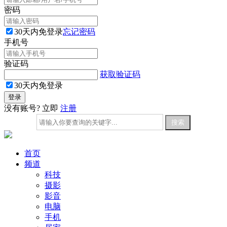
密码
30天内免登录
忘记密码
手机号
验证码
获取验证码
30天内免登录
没有账号? 立即
注册
首页
频道
科技
摄影
影音
电脑
手机