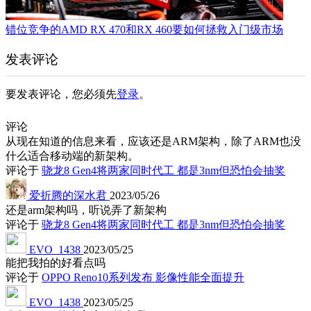
错位竞争的AMD RX 470和RX 460要如何拯救入门级市场
发表评论
要发表评论，您必须先
登录
。
评论
从现在知道的信息来看，应该还是ARM架构，除了ARM也没
什么适合移动端的新架构。
评论于
骁龙8 Gen4将两家同时代工 都是3nm但恐怕会抽奖
爱折腾的深水君
2023/05/26
还是arm架构吗，听说弄了新架构
评论于
骁龙8 Gen4将两家同时代工 都是3nm但恐怕会抽奖
EVO_1438
2023/05/25
能把我拍的好看点吗
评论于
OPPO Reno10系列发布 影像性能全面提升
EVO_1438
2023/05/25