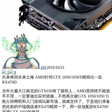
x91
2016/10/21
1
0
兵来将挡水来土掩 AMD针对GTX 1050/1050Ti精简出一款
RX470D
当年火遍大江南北的GTX650有了接班人，AMD觉得绝不能放
手不理，一定要做出应对措施，不然再次被GTX 1050/1050 Ti
抢占掉网吧和入门游戏玩家市场，就难交待了。于是他们准备
把此前的中端挑战者RX470精简一下，用一款低配的RX470D
迎接GTX 1050的挑战。