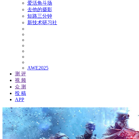
爱活角斗场
去他的摄影
短路三分钟
新技术研习社
AWE2025
测 评
视 频
众 测
投 稿
APP