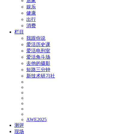
居家
娱乐
健康
出行
消费
栏目
我跟你说
爱活历史课
爱活电刑室
爱活角斗场
去他的摄影
短路三分钟
新技术研习社
AWE2025
测评
现场