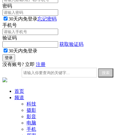
密码
30天内免登录
忘记密码
手机号
验证码
获取验证码
30天内免登录
没有账号? 立即
注册
首页
频道
科技
摄影
影音
电脑
手机