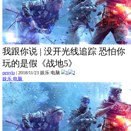
我跟你说 | 没开光线追踪 恐怕你
玩的是假《战地5》
penylo
|
2018/11/23 娱乐 电脑
1
2
娱乐 电脑