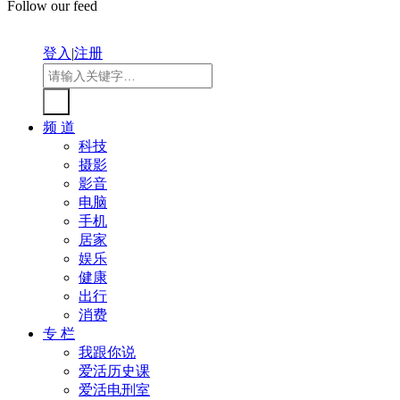
Follow our feed
登入
|
注册
频 道
科技
摄影
影音
电脑
手机
居家
娱乐
健康
出行
消费
专 栏
我跟你说
爱活历史课
爱活电刑室