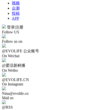
视频
众测
投稿
APP
登录
|
注册
Follow US
Follow us on
@EVOLIFE 公众账号
On Wechat
@爱活新鲜播
On Weibo
@EVOLIFE.CN
On Instagram
Nina@evolife.cn
Mail us
@RSS