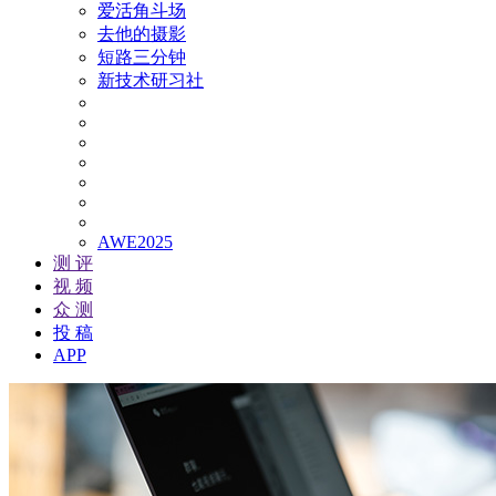
爱活角斗场
去他的摄影
短路三分钟
新技术研习社
AWE2025
测 评
视 频
众 测
投 稿
APP