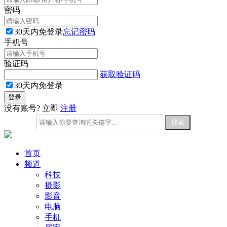
密码
30天内免登录
忘记密码
手机号
验证码
获取验证码
30天内免登录
没有账号? 立即
注册
首页
频道
科技
摄影
影音
电脑
手机