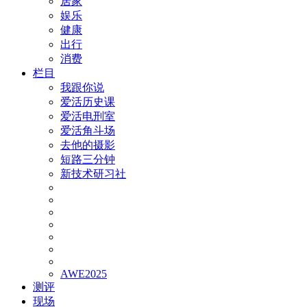
居家
娱乐
健康
出行
消费
栏目
我跟你说
爱活历史课
爱活电刑室
爱活角斗场
去他的摄影
短路三分钟
新技术研习社
AWE2025
测评
现场