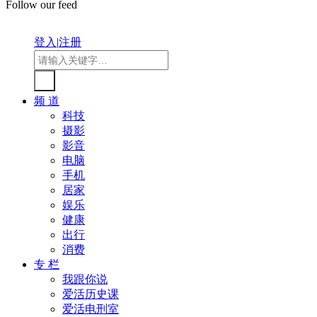
Follow our feed
登入
|
注册
频 道
科技
摄影
影音
电脑
手机
居家
娱乐
健康
出行
消费
专 栏
我跟你说
爱活历史课
爱活电刑室