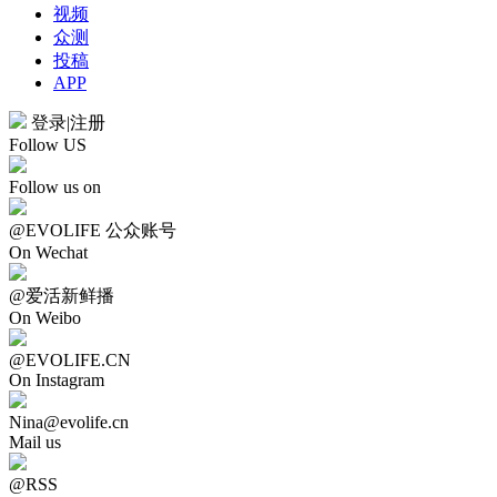
视频
众测
投稿
APP
登录
|
注册
Follow US
Follow us on
@EVOLIFE 公众账号
On Wechat
@爱活新鲜播
On Weibo
@EVOLIFE.CN
On Instagram
Nina@evolife.cn
Mail us
@RSS