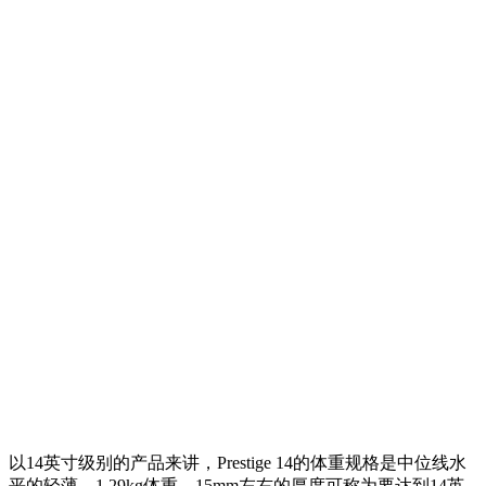
以14英寸级别的产品来讲，Prestige 14的体重规格是中位线水
平的轻薄，1.29kg体重，15mm左右的厚度可称为要达到14英