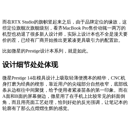
而在RTX Studio的旗帜竖起来之后，由于品牌定位的缘故，这
些定位旗舰次旗舰级别，看齐MacBook Pro售价动辄一两万的
机型也劝退了很多新人设计师，实际上设计本也不全是漫天要
价的茬，已经有厂商开始推出更紧凑更具吸引力的配置款。
比如微星的Prestige设计本系列，就是如此。
设计细节处处体现
微星Prestige 14在模具设计上吸取轻薄便携本的精华，CNC机
身打磨为经典的楔形，靠近用户的尖端部分自然收窄，底部线
条从边框往中间聚拢，给予使用者紧凑苗条的第一印象。而在
A面和B面的屏幕侧边，微星用了在手机上比较常见的斜面倒
角，而且用亮面工艺处理，恰到好处的反光强调，让笔记本的
轮廓有了那么点熠熠生辉的感觉。