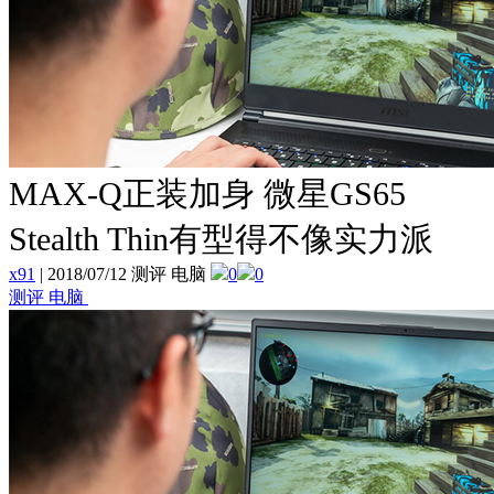
MAX-Q正装加身 微星GS65
Stealth Thin有型得不像实力派
x91
|
2018/07/12 测评 电脑
0
0
测评 电脑