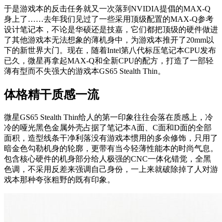
于是游戏本的反击任务就又一次落到NVIDIA提倡的MAX-Q
身上了……去年我们见过了一些采用顶级配置的MAX-Q参考
设计笔记本，不论是华硕还是技嘉，它们都把顶级的硬件做进
了其他游戏本无法想象的薄机身中，为游戏本推开了20mm以
下的新世界大门。现在，随着Intel第八代标压笔记本CPU发布
已久，微星再拿起MAX-Q和全新CPU的配方，打造了一部轻
薄有型而不失强大的游戏本GS65 Stealth Thin。
体格精干质感一流
微星GS65 Stealth Thin给人的第一印象往往会落在质感上，冷
冷的哑光黑色金属外壳占据了笔记本A面、C面和D面的全部
面积，造型线条干净利落没有游戏本惯用的多余修饰，只用了
暗金色勾勒机身的轮廓，更带有当今轻薄性能本的时尚气息。
包含核心硬件的机身部分给人极强的CNC一体化错觉，全黑
色调，不采用反差来强调自己身份，一上来就破除掉了人对游
戏本那种夸张粗野的既有印象。