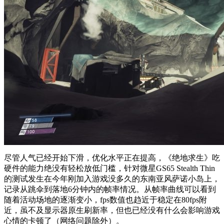
尽管人气已经开始下滑，优化水平正在提高，《绝地求生》吃
硬件的能力绝没有轻松放低门槛，针对微星GS65 Stealth Thin
的测试发生在今年刚加入游戏没多久的东南亚风萨诺小岛上，
记录从跳伞到落地6分钟内的帧率情况。从帧率曲线可以看到
随着活动场地的逐渐变小，fps数值也趋近于稳定在80fps附
近，虽不及显示器原生刷新率，但也已经没有什么会影响游戏
心情的卡顿了（网络问题除外）。