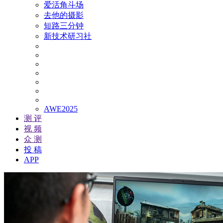
爱活角斗场
去他的摄影
短路三分钟
新技术研习社
AWE2025
测 评
视 频
众 测
投 稿
APP