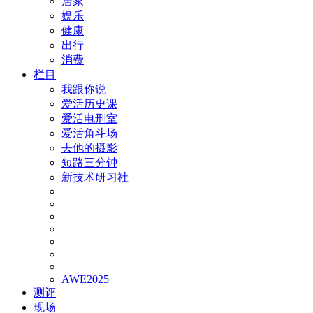
居家
娱乐
健康
出行
消费
栏目
我跟你说
爱活历史课
爱活电刑室
爱活角斗场
去他的摄影
短路三分钟
新技术研习社
AWE2025
测评
现场