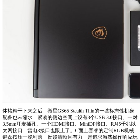
体格精干下来之后，微星GS65 Stealth Thin的一些标志性机身
配备也未缩水，紧凑的侧边空间上设有3个USB 3.0接口、一对
3.5mm耳麦插孔、一个HDMI接口、MiniDP接口、RJ45千兆以
太网接口，雷电3接口也跟上了。C面上赛睿的定制RGB机械
键盘按压干脆利落，反馈清晰且有力，是追求游戏操作响应玩