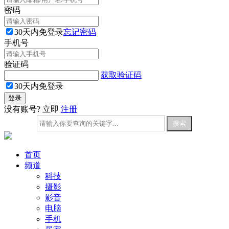
密码
30天内免登录
忘记密码
手机号
验证码
获取验证码
30天内免登录
没有账号? 立即
注册
首页
频道
科技
摄影
影音
电脑
手机