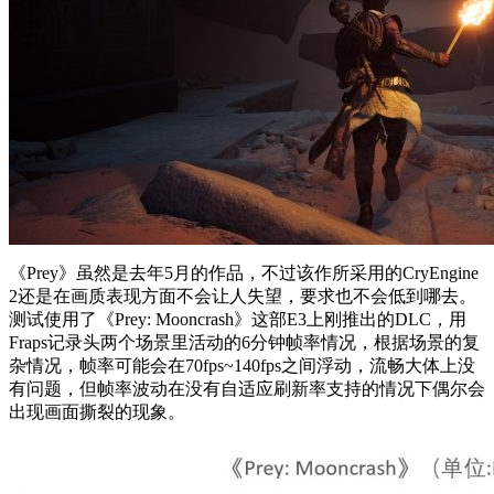
《Prey》虽然是去年5月的作品，不过该作所采用的CryEngine
2还是在画质表现方面不会让人失望，要求也不会低到哪去。
测试使用了《Prey: Mooncrash》这部E3上刚推出的DLC，用
Fraps记录头两个场景里活动的6分钟帧率情况，根据场景的复
杂情况，帧率可能会在70fps~140fps之间浮动，流畅大体上没
有问题，但帧率波动在没有自适应刷新率支持的情况下偶尔会
出现画面撕裂的现象。