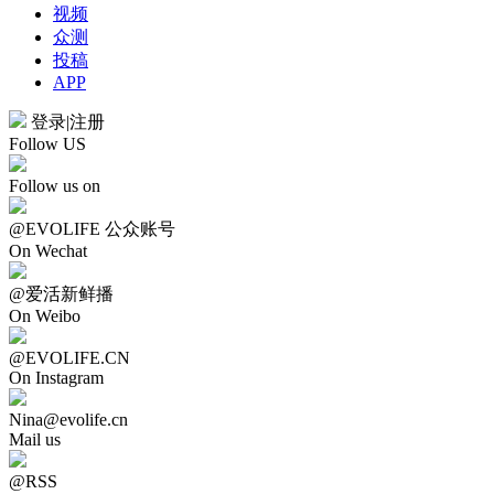
视频
众测
投稿
APP
登录
|
注册
Follow US
Follow us on
@EVOLIFE 公众账号
On Wechat
@爱活新鲜播
On Weibo
@EVOLIFE.CN
On Instagram
Nina@evolife.cn
Mail us
@RSS