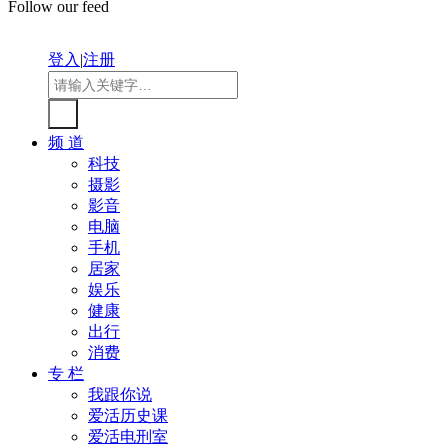
Follow our feed
登入
|
注册
频 道
科技
摄影
影音
电脑
手机
居家
娱乐
健康
出行
消费
专 栏
我跟你说
爱活历史课
爱活电刑室