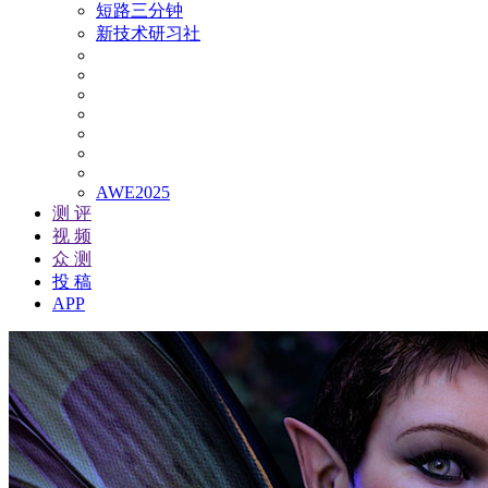
短路三分钟
新技术研习社
AWE2025
测 评
视 频
众 测
投 稿
APP