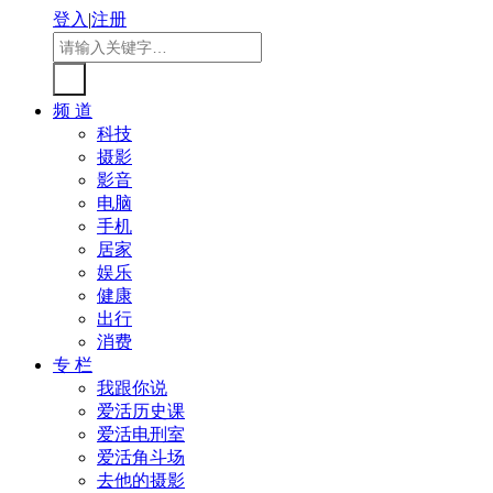
登入
|
注册
频 道
科技
摄影
影音
电脑
手机
居家
娱乐
健康
出行
消费
专 栏
我跟你说
爱活历史课
爱活电刑室
爱活角斗场
去他的摄影