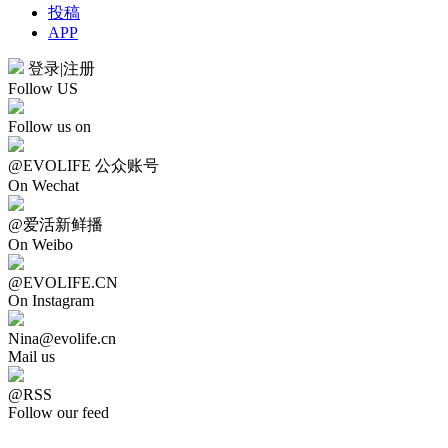
投稿
APP
登录
|
注册
Follow US
Follow us on
@EVOLIFE 公众账号
On Wechat
@爱活新鲜播
On Weibo
@EVOLIFE.CN
On Instagram
Nina@evolife.cn
Mail us
@RSS
Follow our feed