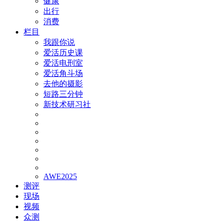
健康
出行
消费
栏目
我跟你说
爱活历史课
爱活电刑室
爱活角斗场
去他的摄影
短路三分钟
新技术研习社
AWE2025
测评
现场
视频
众测