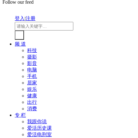
Follow our feed
登入
|
注册
频 道
科技
摄影
影音
电脑
手机
居家
娱乐
健康
出行
消费
专 栏
我跟你说
爱活历史课
爱活电刑室