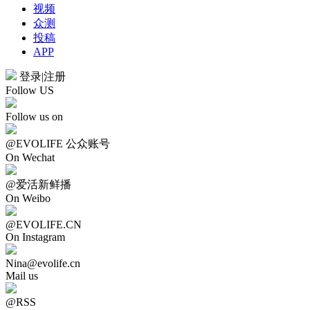
视频
众测
投稿
APP
登录
|
注册
Follow US
Follow us on
@EVOLIFE 公众账号
On Wechat
@爱活新鲜播
On Weibo
@EVOLIFE.CN
On Instagram
Nina@evolife.cn
Mail us
@RSS