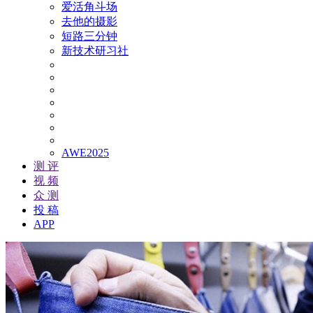
爱活角斗场
去他的摄影
短路三分钟
新技术研习社
AWE2025
测 评
视 频
众 测
投 稿
APP