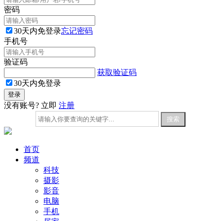
密码
30天内免登录
忘记密码
手机号
验证码
获取验证码
30天内免登录
没有账号? 立即
注册
首页
频道
科技
摄影
影音
电脑
手机