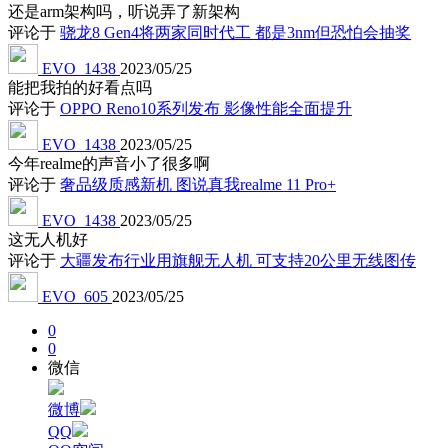
还是arm架构吗，听说弄了新架构
评论于
骁龙8 Gen4将两家同时代工 都是3nm但恐怕会抽奖
EVO_1438
2023/05/25
能把我拍的好看点吗
评论于
OPPO Reno10系列发布 影像性能全面提升
EVO_1438
2023/05/25
今年realme的声音小了很多啊
评论于
奢品级质感新机 图说真我realme 11 Pro+
EVO_1438
2023/05/25
这无人机好
评论于
大疆发布行业用旗舰无人机 可支持20公里无线图传
EVO_605
2023/05/25
0
0
微信
微博
QQ