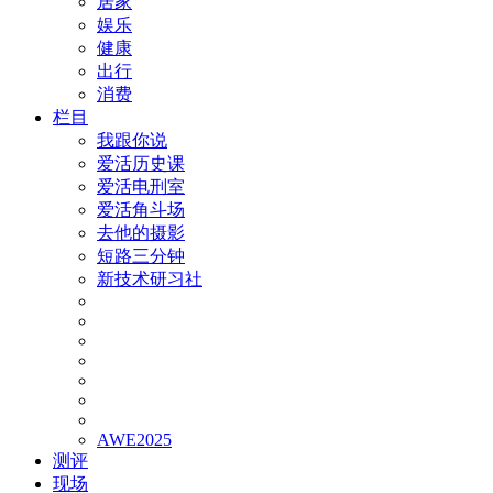
居家
娱乐
健康
出行
消费
栏目
我跟你说
爱活历史课
爱活电刑室
爱活角斗场
去他的摄影
短路三分钟
新技术研习社
AWE2025
测评
现场