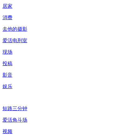
居家
消费
去他的摄影
爱活电刑室
现场
投稿
影音
娱乐
短路三分钟
爱活角斗场
视频