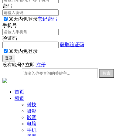
密码
30天内免登录
忘记密码
手机号
验证码
获取验证码
30天内免登录
没有账号? 立即
注册
首页
频道
科技
摄影
影音
电脑
手机