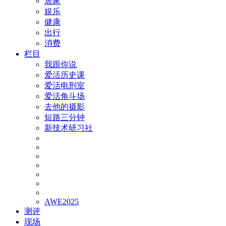
居家
娱乐
健康
出行
消费
栏目
我跟你说
爱活历史课
爱活电刑室
爱活角斗场
去他的摄影
短路三分钟
新技术研习社
AWE2025
测评
现场