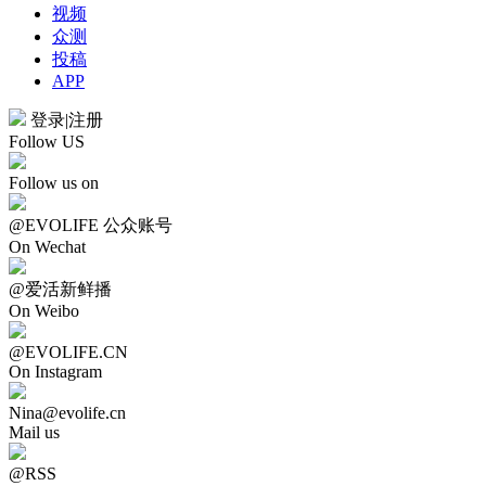
视频
众测
投稿
APP
登录
|
注册
Follow US
Follow us on
@EVOLIFE 公众账号
On Wechat
@爱活新鲜播
On Weibo
@EVOLIFE.CN
On Instagram
Nina@evolife.cn
Mail us
@RSS