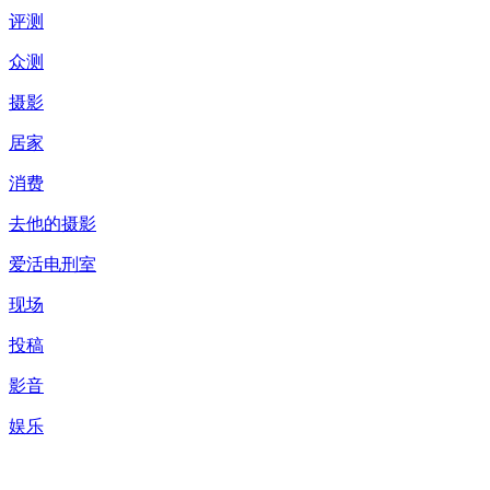
评测
众测
摄影
居家
消费
去他的摄影
爱活电刑室
现场
投稿
影音
娱乐