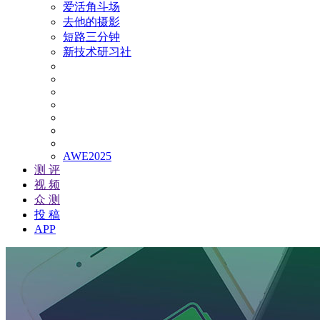
爱活角斗场
去他的摄影
短路三分钟
新技术研习社
AWE2025
测 评
视 频
众 测
投 稿
APP