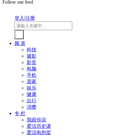
Follow our feed
登入
|
注册
频 道
科技
摄影
影音
电脑
手机
居家
娱乐
健康
出行
消费
专 栏
我跟你说
爱活历史课
爱活电刑室