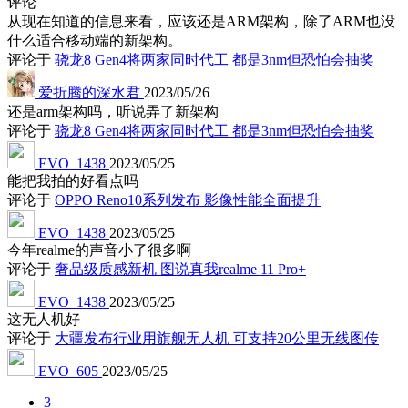
评论
从现在知道的信息来看，应该还是ARM架构，除了ARM也没
什么适合移动端的新架构。
评论于
骁龙8 Gen4将两家同时代工 都是3nm但恐怕会抽奖
爱折腾的深水君
2023/05/26
还是arm架构吗，听说弄了新架构
评论于
骁龙8 Gen4将两家同时代工 都是3nm但恐怕会抽奖
EVO_1438
2023/05/25
能把我拍的好看点吗
评论于
OPPO Reno10系列发布 影像性能全面提升
EVO_1438
2023/05/25
今年realme的声音小了很多啊
评论于
奢品级质感新机 图说真我realme 11 Pro+
EVO_1438
2023/05/25
这无人机好
评论于
大疆发布行业用旗舰无人机 可支持20公里无线图传
EVO_605
2023/05/25
3